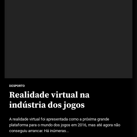
DESPORTO
Realidade virtual na
indústria dos jogos
A realidade virtual foi apresentada como a próxima grande
plataforma para o mundo dos jogos em 2016, mas até agora não
conseguiu arrancar. Há inúmeras...