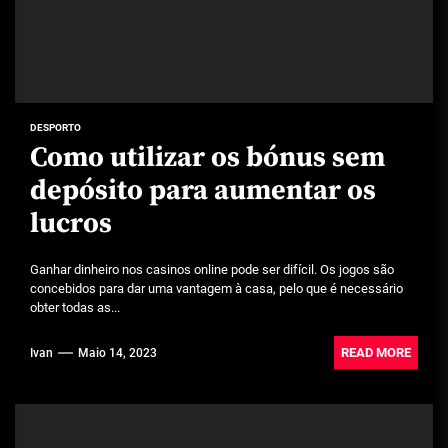
DESPORTO
Como utilizar os bónus sem
depósito para aumentar os
lucros
Ganhar dinheiro nos casinos online pode ser difícil. Os jogos são
concebidos para dar uma vantagem à casa, pelo que é necessário
obter todas as...
READ MORE
Ivan
Maio 14, 2023