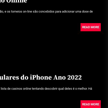
no Online
Beetlejuice e espectáculos
o, e os torneios on-line são concebidos para adicionar uma dose de
Julho 29, 2026
READ MORE
Características mencionadas
Julho 29, 2026
Máquinas de jogo online
Julho 29, 2026
ulares do iPhone Ano 2022
Caça-níqueis a dinheiro
Julho 29, 2026
 lista de casinos online tentando descobrir qual deles é o melhor. Há
Tiki Tumble são grandes
READ MORE