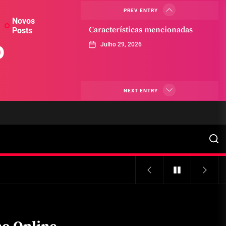
PREV ENTRY
Novos
Características mencionadas
Posts
o
Julho 29, 2026
Máquinas de jogo online
NEXT ENTRY
Julho 29, 2026
Caça-níqueis a dinheiro
Julho 29, 2026
Tiki Tumble são grandes
Julho 29, 2026