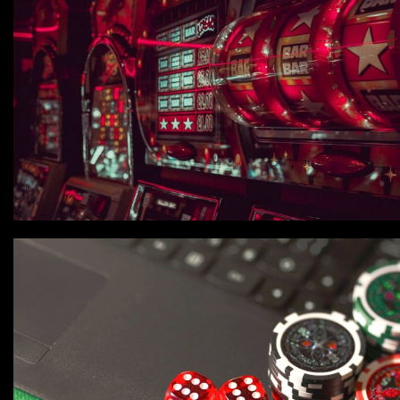
Características mencionadas
Máquinas de jogo online
Caça-níqueis a dinheiro
Tiki Tumble são grandes
Beetlejuice e espectáculos