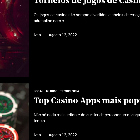
Torneios de Jogos de Casi
Os jogos de casino são sempre divertidos e cheios de emoçã
adrenalina com o...
Ivan
Agosto 12, 2022
LOCAL
MUNDO
TECNOLOGIA
Top Casino Apps mais pop
Não há nada mais irritante do que ter de percorrer uma longa
tantas...
Ivan
Agosto 12, 2022