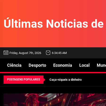
Skip
to
the
Últimas Noticias d
content
Beetlejuice e espectáculos
Friday, August 7th, 2026
6:34:45 AM
Características mencionadas
Ciência
Desporto
Economia
Local
Mun
Máquinas de jogo online
POSTAGENS POPULARES
Caça-níqueis a dinheiro
Tiki Tumble são grandes
Beetlejuice e espectáculos