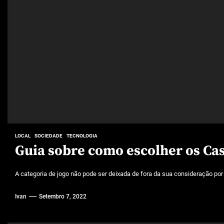
Características mencionadas
Máquinas de jogo online
Caça-níqueis a dinheiro
Tiki Tumble são grandes
Beetlejuice e espectáculos
LOCAL
SOCIEDADE
TECNOLOGIA
Guia sobre como escolher os Ca
A categoria de jogo não pode ser deixada de fora da sua consideração por
Ivan
Setembro 7, 2022