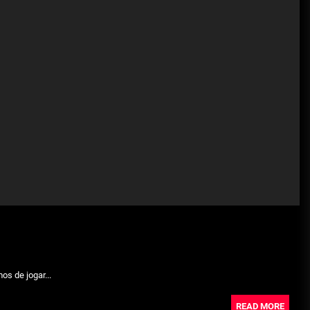
Julho 29, 2026
Beetlejuice e espectáculos
Julho 29, 2026
s de jogar...
READ MORE