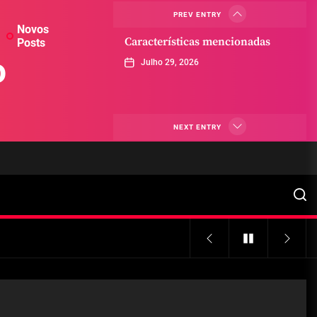
PREV ENTRY
Novos
Características mencionadas
Posts
o
Julho 29, 2026
Máquinas de jogo online
NEXT ENTRY
Julho 29, 2026
Caça-níqueis a dinheiro
Julho 29, 2026
Tiki Tumble são grandes
Julho 29, 2026