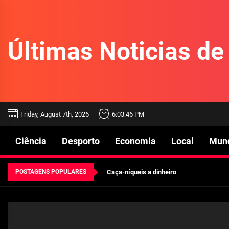
Skip
to
the
Últimas Noticias d
content
Beetlejuice e espectáculos
Friday, August 7th, 2026
6:03:46 PM
Características mencionadas
Ciência
Desporto
Economia
Local
Mun
Máquinas de jogo online
POSTAGENS POPULARES
Caça-níqueis a dinheiro
Tiki Tumble são grandes
Beetlejuice e espectáculos