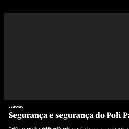
DESPORTO
Segurança e segurança do Poli 
Cartões de crédito e débito estão entre os métodos de pagamento mais po