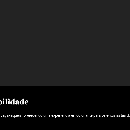
bilidade
e caça-níqueis, oferecendo uma experiência emocionante para os entusiastas do 