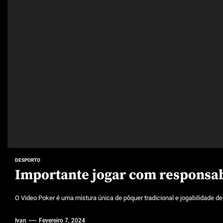
DESPORTO
Importante jogar com responsa
O Video Poker é uma mistura única de pôquer tradicional e jogabilidade d
Ivan
Fevereiro 7, 2024