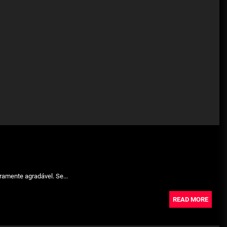
Beetlejuice e espectáculos
Julho 29, 2026
Características mencionadas
Julho 29, 2026
Máquinas de jogo online
Julho 29, 2026
Caça-níqueis a dinheiro
ramente agradável. Se...
Julho 29, 2026
READ MORE
Tiki Tumble são grandes