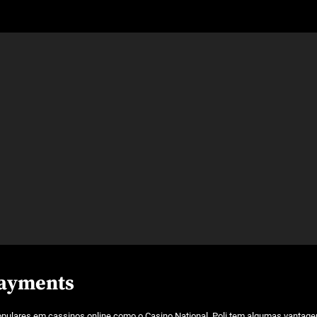
Payments
pulares em cassinos online como o Casino National. Poli tem algumas vantagen