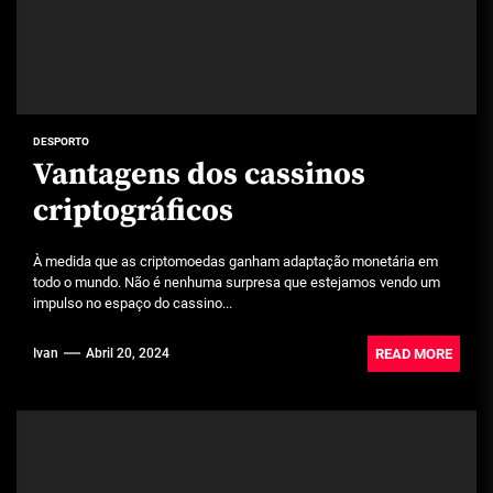
DESPORTO
Vantagens dos cassinos
criptográficos
À medida que as criptomoedas ganham adaptação monetária em
todo o mundo. Não é nenhuma surpresa que estejamos vendo um
impulso no espaço do cassino...
READ MORE
Ivan
Abril 20, 2024