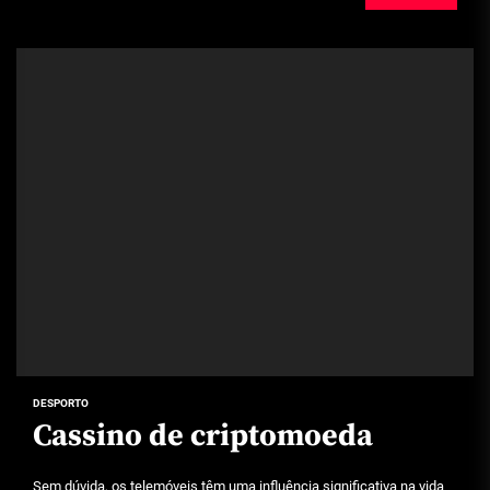
DESPORTO
Cassino de criptomoeda
Sem dúvida, os telemóveis têm uma influência significativa na vida