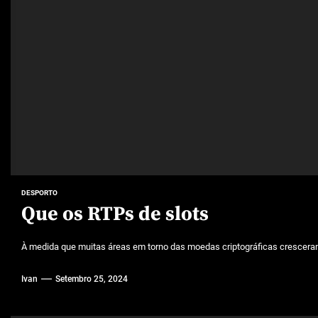
Características mencionadas
Máquinas de jogo online
Caça-níqueis a dinheiro
Tiki Tumble são grandes
Beetlejuice e espectáculos
DESPORTO
Que os RTPs de slots
À medida que muitas áreas em torno das moedas criptográficas cresceram,
Ivan
Setembro 25, 2024