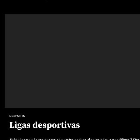
DESPORTO
Ligas desportivas
Está aborrecido com jogos de casino online aborrecidos e repetitivos? Que