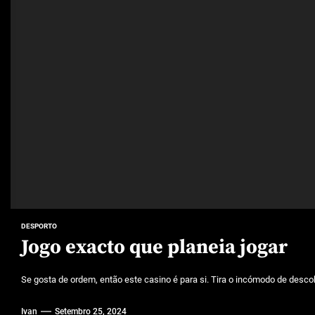
DESPORTO
Jogo exacto que planeia jogar
Se gosta de ordem, então este casino é para si. Tira o incómodo de descob
Ivan
Setembro 25, 2024