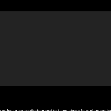
r melhorar a sua experiência de jogo? Aqui apresentamos-lhe os planos para torn