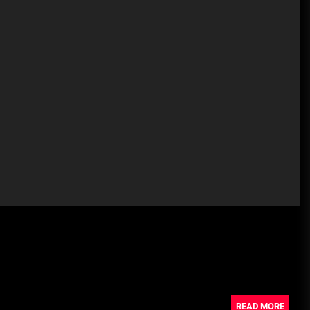
Julho 29, 2026
Beetlejuice e espectáculos
Julho 29, 2026
READ MORE