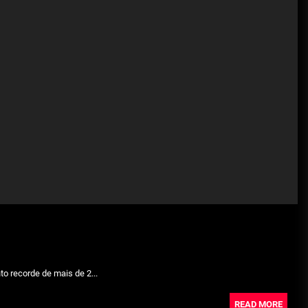
Julho 29, 2026
Beetlejuice e espectáculos
Julho 29, 2026
o recorde de mais de 2...
READ MORE