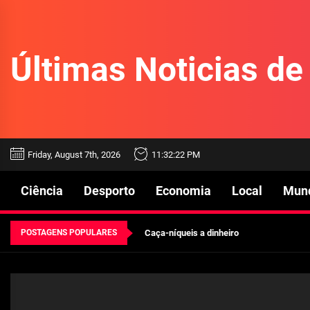
Skip
to
the
Últimas Noticias d
content
Beetlejuice e espectáculos
Friday, August 7th, 2026
11:32:22 PM
Características mencionadas
Ciência
Desporto
Economia
Local
Mun
Máquinas de jogo online
POSTAGENS POPULARES
Caça-níqueis a dinheiro
Tiki Tumble são grandes
Beetlejuice e espectáculos