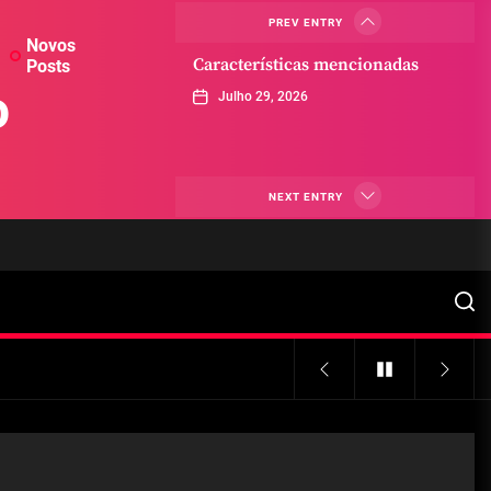
PREV ENTRY
Novos
Características mencionadas
Posts
o
Julho 29, 2026
Máquinas de jogo online
NEXT ENTRY
Julho 29, 2026
Caça-níqueis a dinheiro
Julho 29, 2026
Tiki Tumble são grandes
Julho 29, 2026