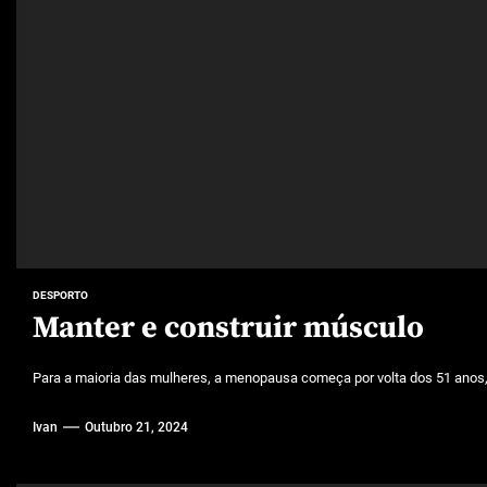
Características mencionadas
Máquinas de jogo online
Caça-níqueis a dinheiro
Tiki Tumble são grandes
Beetlejuice e espectáculos
DESPORTO
Manter e construir músculo
Para a maioria das mulheres, a menopausa começa por volta dos 51 ano
Ivan
Outubro 21, 2024