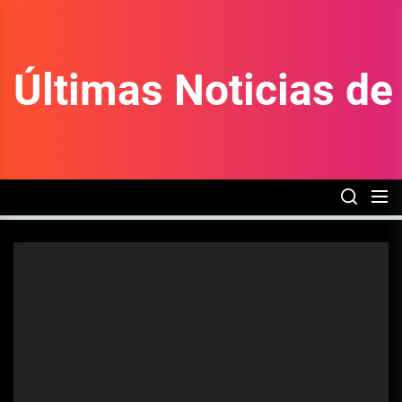
Skip
to
the
Últimas Noticias d
content