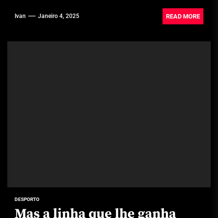
READ MORE
Ivan
Janeiro 4, 2025
DESPORTO
Mas a linha que lhe ganha