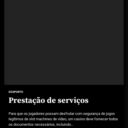
DESPORTO
Prestação de serviços
Para que os jogadores possam desfrutar com segurança de jogos
legítimos de slot machines de vídeo, um casino deve fornecer todos
os documentos necessários, incluindo...