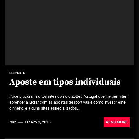
DESPORTO
Aposte em tipos individuais
Pode procurar muitos sites como o 20Bet Portugal que lhe permitem
aprender a lucrar com as apostas desportivas e como investir este
dinheiro, e alguns sites especializados...
READ MORE
Ivan
Janeiro 4, 2025