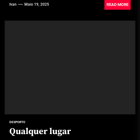
READ MORE
Ivan
Maio 19, 2025
DESPORTO
Qualquer lugar