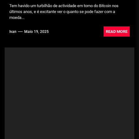
Tem havido um turbilhão de actividade em torno do Bitcoin nos
últimos anos, e é excitante ver o quanto se pode fazer com a
moeda...
READ MORE
Ivan
Maio 19, 2025