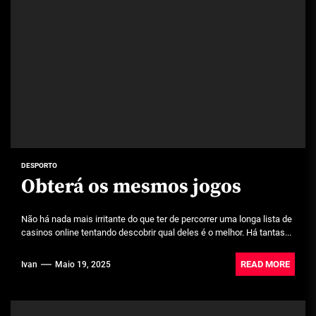
DESPORTO
Obterá os mesmos jogos
Não há nada mais irritante do que ter de percorrer uma longa lista de
casinos online tentando descobrir qual deles é o melhor. Há tantas...
READ MORE
Ivan
Maio 19, 2025