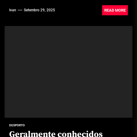
READ MORE
Ivan
Setembro 29, 2025
DESPORTO
Geralmente conhecidos