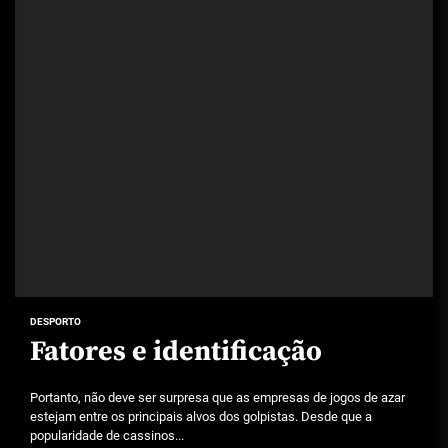
DESPORTO
Fatores e identificação
Portanto, não deve ser surpresa que as empresas de jogos de azar
estejam entre os principais alvos dos golpistas. Desde que a
popularidade de cassinos...