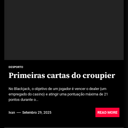
DESPORTO
Primeiras cartas do croupier
No Blackjack, o objetivo de um jogador é vencer o dealer (um
empregado do casino) e atingir uma pontuação máxima de 21
pontos durante o...
READ MORE
Ivan
Setembro 29, 2025