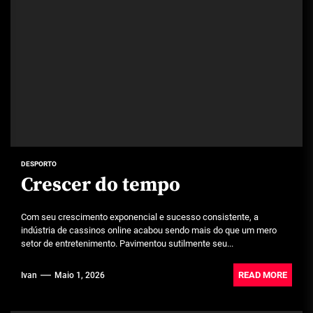
DESPORTO
Crescer do tempo
Com seu crescimento exponencial e sucesso consistente, a
indústria de cassinos online acabou sendo mais do que um mero
setor de entretenimento. Pavimentou sutilmente seu...
READ MORE
Ivan
Maio 1, 2026