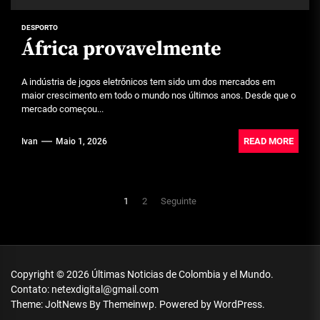
DESPORTO
África provavelmente
A indústria de jogos eletrônicos tem sido um dos mercados em
maior crescimento em todo o mundo nos últimos anos. Desde que o
mercado começou...
READ MORE
Ivan
Maio 1, 2026
Navegação
1
2
Seguinte
de
artigos
Copyright © 2026
Últimas Noticias de Colombia y el Mundo.
Contato: netexdigital@gmail.com
Theme: JoltNews By
Themeinwp.
Powered by
WordPress.