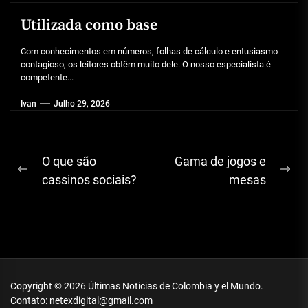
Utilizada como base
Com conhecimentos em números, folhas de cálculo e entusiasmo
contagioso, os leitores obtêm muito dele. O nosso especialista é
competente...
Ivan
Julho 29, 2026
Navegação
O que são
Gama de jogos e
Previous
Ne
de
cassinos sociais?
mesas
post:
pos
artigos
Copyright © 2026
Últimas Noticias de Colombia y el Mundo.
Contato: netexdigital@gmail.com