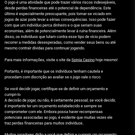
O jogo é uma atividade que pode trazer vários riscos indesejáveis,
desde perdas financeiras até o potencial de dependência. Este
último é especialmente preocupante, pois tornar-se viciado em
jogos de azar pode levar a sérias consequências. Isso pode fazer
com que um indivíduo perca dinheiro e o que seriam suas
economias, além de potencialmente levar à ruína financeira. Além
disso, os indivíduos que lutam contra esse tipo de vício podem
recorrer a medidas desesperadas, como vender seus bens ou até
mesmo contrair dívidas para continuar jogando.
Para mais informações, visite o site da
Spinia Casino
hoje mesmo!
Portanto, é importante que os indivíduos tenham cautela e
procedam com discrição ao avaliar se o jogo vale o risco.
Se você decidir jogar, certifique-se de definir um orçamento e
cumpri-lo
A decisão de jogar, ou não, é certamente pessoal; se você decidir,
é importante ter um orçamento estabelecido e sempre se
comprometer com ele. Embora possa haver recompensas
potenciais associadas ao jogo, é evidente que muitas vezes ele
traz perdas financeiras para muitos indivíduos.
Muitos jogadores dirão a você que definir e cumprir um orçamento