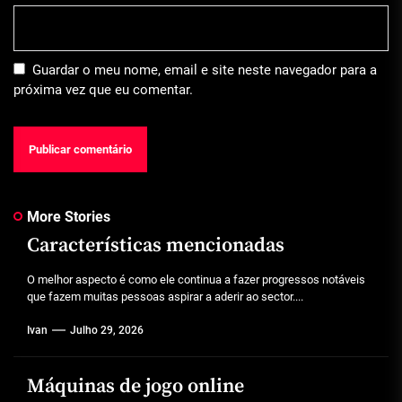
Guardar o meu nome, email e site neste navegador para a
próxima vez que eu comentar.
More Stories
Características mencionadas
O melhor aspecto é como ele continua a fazer progressos notáveis
que fazem muitas pessoas aspirar a aderir ao sector....
Ivan
Julho 29, 2026
Máquinas de jogo online