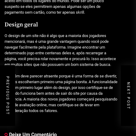
aceito em todos os lugares do mundo. Pode ser um pouco
suspeito se eles permitirem apenas algumas opções de
pagamento sem cartão, como ter apenas skrill.
Design geral
O design de um site não é algo que a maioria dos jogadores
mencionará, mas é uma grande vantagem quando você pode
navegar facilmente pela plataforma. Imagine encontrar um
determinado jogo entre centenas deles e, após recarregar a
página, você precisa rolar novamente e procurá-lo. Isso acontece
em muitos sites que não possuem um bom sistema de busca.
Também deve parecer atraente porque é uma forma de se divertir,
PREVIOUS POST
e todos escolheriam primeiro uma página bonita. A funcionalidade
NEXT POST
está em primeiro lugar além do design, por isso certifique-se de
que tudo funciona bem antes de sair do site por causa da
aparência. A maioria dos novos jogadores começará pesquisando
sites de avaliação online, mas certifique-se de levar em
consideração todos os fatores.
Deixe Um Comentário