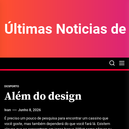
Skip
to
the
Últimas Noticias d
content
DESPORTO
Além do design
Ivan
Junho 8, 2026
É preciso um pouco de pesquisa para encontrar um cassino que
você goste, mas também dependerá do que você fará lá. Existem