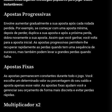
instantâneos:
Apostas Progressivas
Envolve aumentar gradualmente a sua aposta após cada rodada
perdida. Por exemplo, se começar com uma aposta mínima,
depois de perder, duplica a sua aposta e após a próxima perda,
dobra novamente a sua aposta. Assim que você ganhar, você volta
para a aposta inicial. As apostas progressivas permitem-lhe
recuperar rapidamente as perdas quando tem uma sequência de
sucesso, mas também podem levar a grandes perdas quando
falha.
Apostas Fixas
As apostas permanecem constantes durante todo o jogo. Você
escolhe um determinado valor ou porcentagem do seu saldo e
aposta apenas esse valor. As apostas fixas ajudam você a
gerenciar seu orçamento de forma mais discreta e evitar perdas
rápidas.
Multiplicador x2