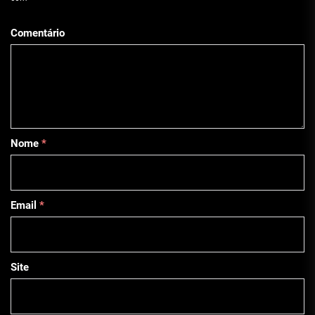
Comentário
Nome
*
Email
*
Site