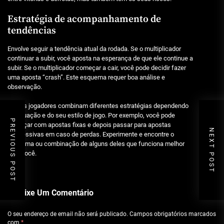
Estratégia de acompanhamento de
tendências
Envolve seguir a tendência atual da rodada. Se o multiplicador
continuar a subir, você aposta na esperança de que ele continue a
subir. Se o multiplicador começar a cair, você pode decidir fazer
uma aposta “crash”. Este esquema requer boa análise e
observação.
Muitos jogadores combinam diferentes estratégias dependendo
da situação e do seu estilo de jogo. Por exemplo, você pode
PREVIOUS POST
começar com apostas fixas e depois passar para apostas
NEXT POST
progressivas em caso de perdas. Experimente e encontre o
esquema ou combinação de alguns deles que funciona melhor
para você.
Deixe Um Comentário
O seu endereço de email não será publicado.
Campos obrigatórios marcados
com
*