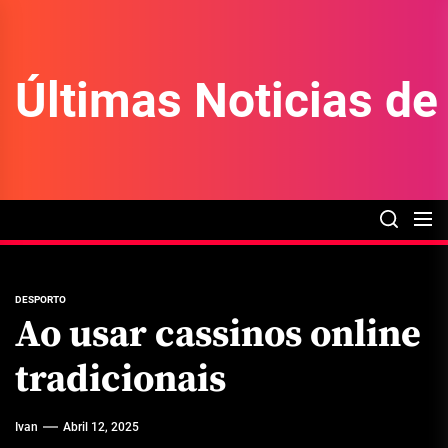
Skip
to
the
Últimas Noticias d
content
DESPORTO
Ao usar cassinos online
tradicionais
Ivan
Abril 12, 2025