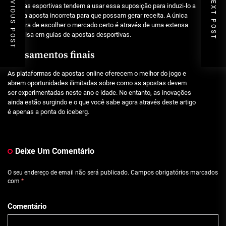
PREVIOUS POST
NEXT POST
apostas esportivas tendem a usar essa suposição para induzi-lo a
fazer a aposta incorreta para que possam gerar receita. A única
maneira de escolher o mercado certo é através de uma extensa
pesquisa em guias de apostas desportivas.
Pensamentos finais
As plataformas de apostas online oferecem o melhor do jogo e
abrem oportunidades ilimitadas sobre como as apostas devem
ser experimentadas neste ano e idade. No entanto, as inovações
ainda estão surgindo e o que você sabe agora através deste artigo
é apenas a ponta do iceberg.
Deixe Um Comentário
O seu endereço de email não será publicado.
Campos obrigatórios marcados
com
*
Comentário