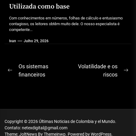
Utilizada como base
Com conhecimentos em números, folhas de cálculo e entusiasmo
contagioso, os leitores obtêm muito dele. O nosso especialista é
competente...
Ivan
Julho 29, 2026
Navegação
Os sistemas
Volatilidade e os
Previous
Ne
de
financeiros
riscos
post:
pos
artigos
Copyright © 2026
Últimas Noticias de Colombia y el Mundo.
Contato: netexdigital@gmail.com
Theme: JoltNews By
Themeinwp.
Powered by
WordPress.