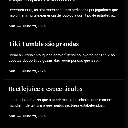
Recentemente, as slot machines eram preferidas por jogadores que
não tinham muita experiência de jogo ou algum tipo de estratégia...
Ivan
Julho 29, 2026
Tiki Tumble são grandes
Como a Europa enlouquece com o futebol no Inverno de 2022 e as
apostas desportivas gozam das recompensas que isso...
Ivan
Julho 29, 2026
Beetlejuice e espectáculos
Escusado será dizer que a pandemia global alterou toda a ordem
mundial – de tal forma que muitos sectores estabelecidos...
Ivan
Julho 29, 2026