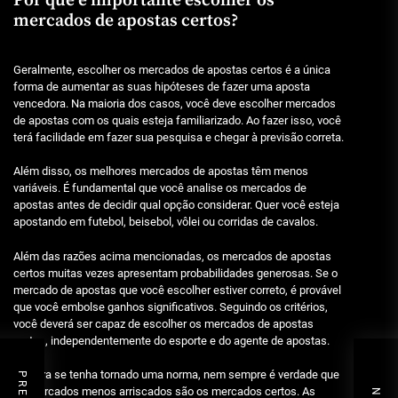
Por que é importante escolher os
mercados de apostas certos?
Geralmente, escolher os mercados de apostas certos é a única
forma de aumentar as suas hipóteses de fazer uma aposta
vencedora. Na maioria dos casos, você deve escolher mercados
de apostas com os quais esteja familiarizado. Ao fazer isso, você
terá facilidade em fazer sua pesquisa e chegar à previsão correta.
Além disso, os melhores mercados de apostas têm menos
variáveis. É fundamental que você analise os mercados de
apostas antes de decidir qual opção considerar. Quer você esteja
apostando em futebol, beisebol, vôlei ou corridas de cavalos.
Além das razões acima mencionadas, os mercados de apostas
certos muitas vezes apresentam probabilidades generosas. Se o
mercado de apostas que você escolher estiver correto, é provável
que você embolse ganhos significativos. Seguindo os critérios,
você deverá ser capaz de escolher os mercados de apostas
certos, independentemente do esporte e do agente de apostas.
Embora se tenha tornado uma norma, nem sempre é verdade que
os mercados menos arriscados são os mercados certos. As