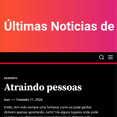
Skip
to
the
Últimas Noticias d
content
DESPORTO
Atraindo pessoas
Ivan
Fevereiro 11, 2026
Então, tem sido sempre uma fantasia como se pode ganhar
dinheiro apenas apostando, certo? Há alguns lugares onde pode