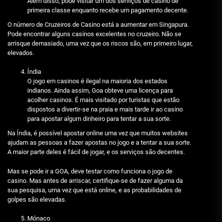
Além disso, pode visitar um dos serviços de casino de
primeira classe enquanto recebe um pagamento decente.
O número de Cruzeiros de Casino está a aumentar em Singapura.
Pode encontrar alguns casinos excelentes no cruzeiro. Não se
arrisque demasiado, uma vez que os riscos são, em primeiro lugar,
elevados.
Índia
O jogo em casinos é ilegal na maioria dos estados
indianos. Ainda assim, Goa obteve uma licença para
acolher casinos. É mais visitado por turistas que estão
dispostos a divertir-se na praia e mais tarde ir ao casino
para apostar algum dinheiro para tentar a sua sorte.
Na Índia, é possível apostar online uma vez que muitos websites
ajudam as pessoas a fazer apostas no jogo e a tentar a sua sorte.
A maior parte deles é fácil de jogar, e os serviços são decentes.
Mas se pode ir a GOA, deve testar como funciona o jogo de
casino. Mas antes de arriscar, certifique-se de fazer alguma da
sua pesquisa, uma vez que está online, e as probabilidades de
golpes são elevadas.
Mónaco