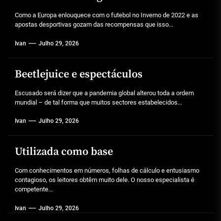
Como a Europa enlouquece com o futebol no Inverno de 2022 e as
apostas desportivas gozam das recompensas que isso...
Ivan
Julho 29, 2026
Beetlejuice e espectáculos
Escusado será dizer que a pandemia global alterou toda a ordem
mundial – de tal forma que muitos sectores estabelecidos...
Ivan
Julho 29, 2026
Utilizada como base
Com conhecimentos em números, folhas de cálculo e entusiasmo
contagioso, os leitores obtêm muito dele. O nosso especialista é
competente...
Ivan
Julho 29, 2026