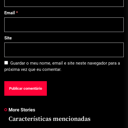
Email
*
Site
Guardar o meu nome, email e site neste navegador para a
próxima vez que eu comentar.
More Stories
Características mencionadas