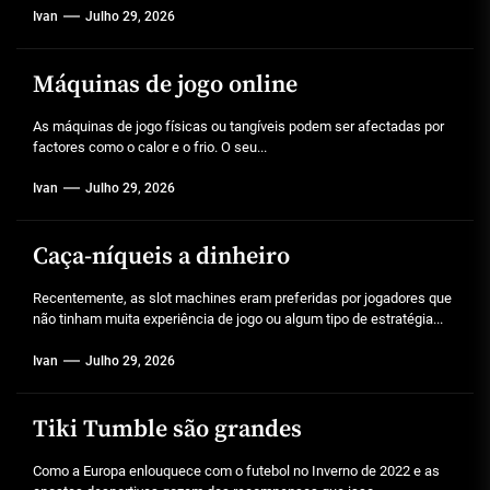
Ivan
Julho 29, 2026
Máquinas de jogo online
As máquinas de jogo físicas ou tangíveis podem ser afectadas por
factores como o calor e o frio. O seu...
Ivan
Julho 29, 2026
Caça-níqueis a dinheiro
Recentemente, as slot machines eram preferidas por jogadores que
não tinham muita experiência de jogo ou algum tipo de estratégia...
Ivan
Julho 29, 2026
Tiki Tumble são grandes
Como a Europa enlouquece com o futebol no Inverno de 2022 e as