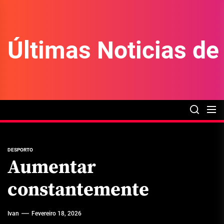
Skip
to
the
Últimas Noticias d
content
DESPORTO
Aumentar
constantemente
Ivan
Fevereiro 18, 2026