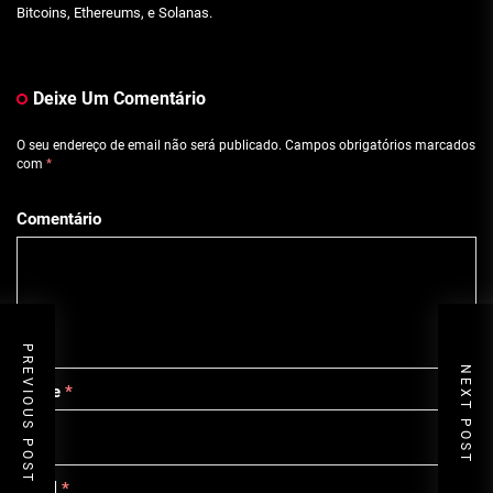
Bitcoins, Ethereums, e Solanas.
Deixe Um Comentário
O seu endereço de email não será publicado.
Campos obrigatórios marcados
com
*
Comentário
PREVIOUS POST
NEXT POST
Nome
*
Email
*