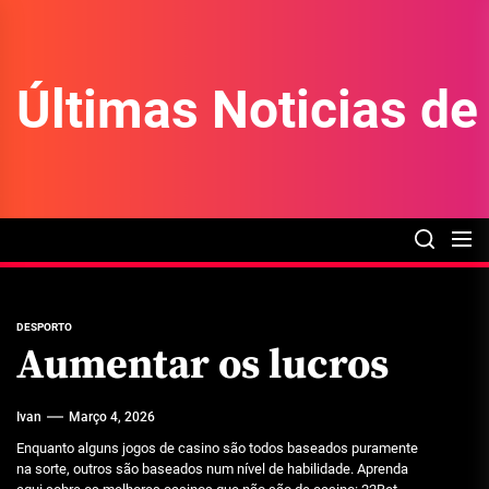
Skip
to
the
Últimas Noticias d
content
DESPORTO
Aumentar os lucros
Ivan
Março 4, 2026
Enquanto alguns jogos de casino são todos baseados puramente
na sorte, outros são baseados num nível de habilidade. Aprenda