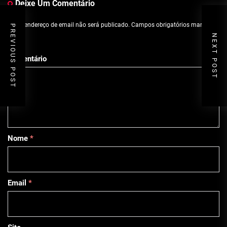
Deixe Um Comentário
O seu endereço de email não será publicado.
Campos obrigatórios marcados
PREVIOUS POST
com
*
NEXT POST
Comentário
Nome
*
Email
*