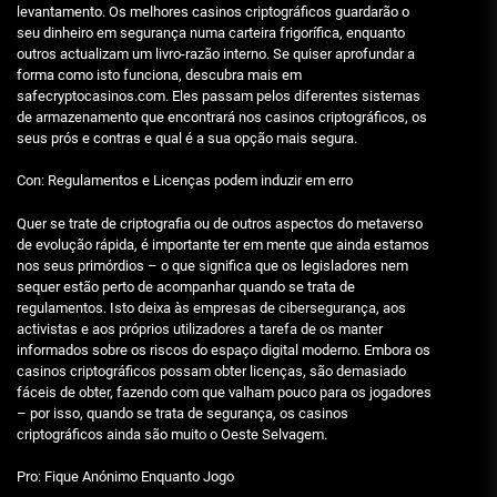
levantamento. Os melhores casinos criptográficos guardarão o
seu dinheiro em segurança numa carteira frigorífica, enquanto
outros actualizam um livro-razão interno. Se quiser aprofundar a
forma como isto funciona, descubra mais em
safecryptocasinos.com. Eles passam pelos diferentes sistemas
de armazenamento que encontrará nos casinos criptográficos, os
seus prós e contras e qual é a sua opção mais segura.
Con: Regulamentos e Licenças podem induzir em erro
Quer se trate de criptografia ou de outros aspectos do metaverso
de evolução rápida, é importante ter em mente que ainda estamos
nos seus primórdios – o que significa que os legisladores nem
sequer estão perto de acompanhar quando se trata de
regulamentos. Isto deixa às empresas de cibersegurança, aos
activistas e aos próprios utilizadores a tarefa de os manter
informados sobre os riscos do espaço digital moderno. Embora os
casinos criptográficos possam obter licenças, são demasiado
fáceis de obter, fazendo com que valham pouco para os jogadores
– por isso, quando se trata de segurança, os casinos
criptográficos ainda são muito o Oeste Selvagem.
Pro: Fique Anónimo Enquanto Jogo