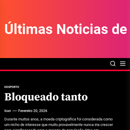
Skip
to
the
Últimas Noticias d
content
DESPORTO
Bloqueado tanto
Ivan
Fevereiro 20, 2026
Durante muitos anos, a moeda criptográfica foi considerada como
um nicho de interesse que muito provavelmente nunca iria crescer