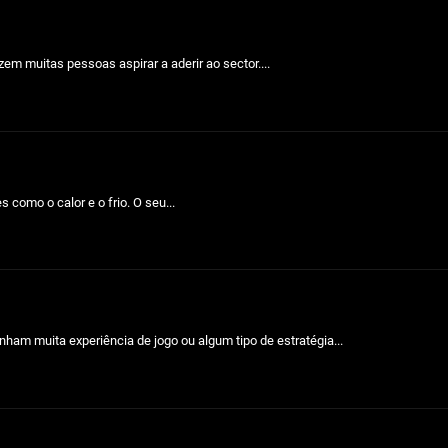
em muitas pessoas aspirar a aderir ao sector....
como o calor e o frio. O seu...
ham muita experiência de jogo ou algum tipo de estratégia...