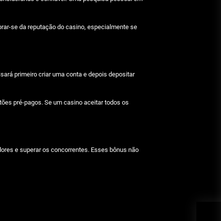
Julho 29, 2026
brar-se da reputação do casino, especialmente se
Beetlejuice e espectáculos
Julho 29, 2026
sará primeiro criar uma conta e depois depositar
rtões pré-pagos. Se um casino aceitar todos os
adores e superar os concorrentes. Esses bônus não