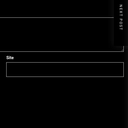
NEXT POST
Site