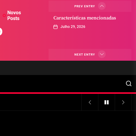
PREV ENTRY
Novos
Características mencionadas
Posts
o
Julho 29, 2026
Máquinas de jogo online
NEXT ENTRY
Julho 29, 2026
Caça-níqueis a dinheiro
Julho 29, 2026
Tiki Tumble são grandes
Julho 29, 2026