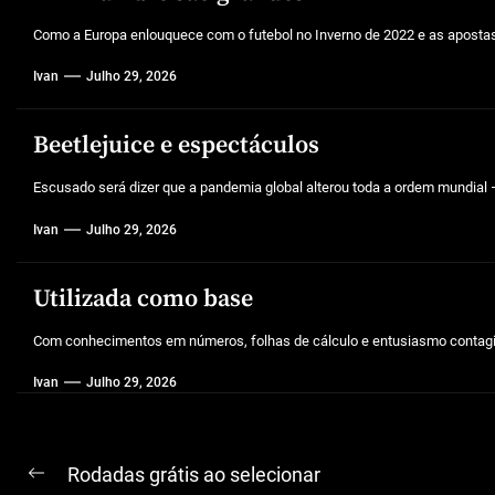
Como a Europa enlouquece com o futebol no Inverno de 2022 e as aposta
Ivan
Julho 29, 2026
Beetlejuice e espectáculos
Escusado será dizer que a pandemia global alterou toda a ordem mundial –
Ivan
Julho 29, 2026
Utilizada como base
Com conhecimentos em números, folhas de cálculo e entusiasmo contagios
Ivan
Julho 29, 2026
Navegação
Rodadas grátis ao selecionar
Previous