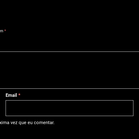
com
*
Email
*
óxima vez que eu comentar.