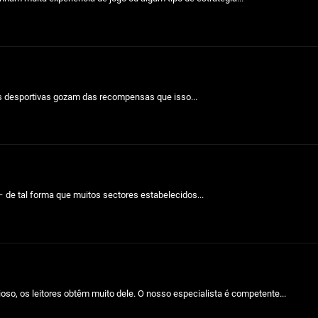
s desportivas gozam das recompensas que isso...
 de tal forma que muitos sectores estabelecidos...
o, os leitores obtêm muito dele. O nosso especialista é competente...