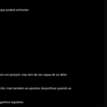
Julho 29, 2026
 que poderá enfrentar:
Beetlejuice e espectáculos
Julho 29, 2026
com um jackpot, mas tem de ser capaz de se deter
hecido, mas também as apostas desportivas quando as
 ganhos regulares.