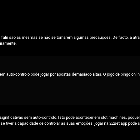
 de falir são as mesmas se não se tomarem algumas precauções. De facto, a atra
eiramente.
m auto-controlo pode jogar por apostas demasiado altas. O jogo de bingo onli
significativas sem auto-controlo. Isto pode acontecer em slot machines, póquer 
 se tiver a capacidade de controlar as suas emoções, jogar na
22Bet app
pode s