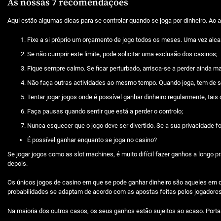
As nossas 7 recomendações
Aqui estão algumas dicas para se controlar quando se joga por dinheiro. Ao 
Fixe a si próprio um orçamento de jogo todos os meses. Uma vez alc
Se não cumprir este limite, pode solicitar uma exclusão dos casinos;
Fique sempre calmo. Se ficar perturbado, arrisca-se a perder ainda ma
Não faça outras actividades ao mesmo tempo. Quando joga, tem de s
Tentar jogar jogos onde é possível ganhar dinheiro regularmente, tai
Faça pausas quando sentir que está a perder o controlo;
Nunca esquecer que o jogo deve ser divertido. Se a sua privacidade f
É possível ganhar enquanto se joga no casino?
Se jogar jogos como as slot machines, é muito difícil fazer ganhos a long
depois.
Os únicos jogos de casino em que se pode ganhar dinheiro são aqueles em 
probabilidades se adaptam de acordo com as apostas feitas pelos jogadores
Na maioria dos outros casos, os seus ganhos estão sujeitos ao acaso. Porta