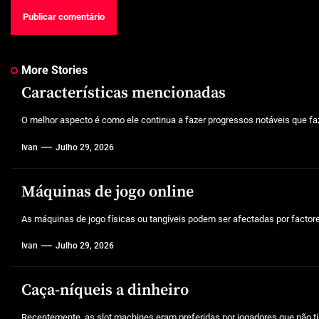
More Stories
Características mencionadas
O melhor aspecto é como ele continua a fazer progressos notáveis que faz
Ivan
Julho 29, 2026
Máquinas de jogo online
As máquinas de jogo físicas ou tangíveis podem ser afectadas por factores 
Ivan
Julho 29, 2026
Caça-níqueis a dinheiro
Recentemente, as slot machines eram preferidas por jogadores que não tin