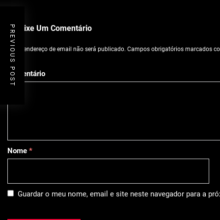
Deixe Um Comentário
PREVIOUS POST
O seu endereço de email não será publicado.
Campos obrigatórios marcados 
Comentário
Nome
*
Guardar o meu nome, email e site neste navegador para a pr