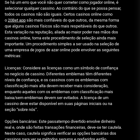
Se há um erro que você não quer cometer como jogador online, é
selecionar qualquer cassino. Ao contrário do que se possa pensar,
todos os casinos não são iguais. Certos casinos online como
o
20Bet app
são mais confiáveis do que outros, da mesma forma
que alguns casinos físicos são mais respeitáveis do que outros.
Esta variação na reputação, aliada ao maior poder nas mãos dos
casinos online, torna este procedimento de seleção ainda mais
importante. Um procedimento simples a ser usado na seleção de
uma empresa de jogos de azar online pode envolver as seguintes
métricas:
Licenças: Considere as licenças como um símbolo de confiança
no negócio de cassino. Diferentes emblemas têm diferentes
níveis de confiança, e os cassinos com os emblemas com
classificação mais alta devem receber mais consideração,
enquanto aqueles com os emblemas com classificação mais
baixa/sem emblemas devem ser evitados. A licença de um
cassino deve estar disponível em suas páginas iniciais ou na
seção “sobre nós”.
Opções bancárias: Este passatempo divertido envolve dinheiro
real e, onde são feitas transações financeiras, deve-se ter cautela.
Neste caso, cautela significa verificar as opções bancárias dos
cassinos para ver se métodos seguros e preferidos estão