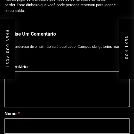
perder. Esse dinheiro que você pode perder e reservou para jogar é
o seu saldo.
PREVIOUS POST
Deixe Um Comentário
NEXT POST
O seu endereço de email não será publicado.
Campos obrigatórios marcados
com
*
Comentário
Nome
*