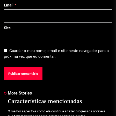
Email
*
Site
Guardar o meu nome, email e site neste navegador para a
próxima vez que eu comentar.
More Stories
Características mencionadas
O melhor aspecto é como ele continua a fazer progressos notáveis