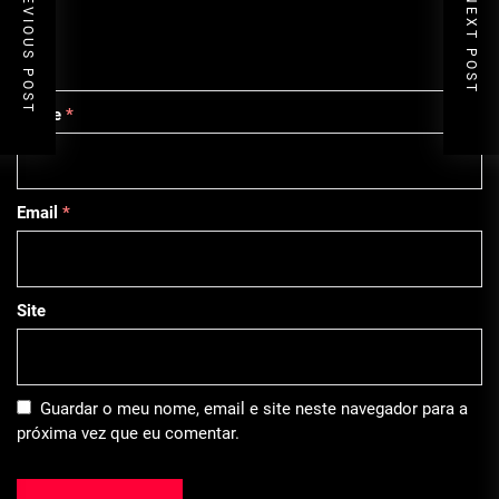
PREVIOUS POST
NEXT POST
Nome
*
Email
*
Site
Guardar o meu nome, email e site neste navegador para a
próxima vez que eu comentar.