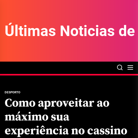
Skip
to
the
Últimas Noticias d
content
DESPORTO
Como aproveitar ao
máximo sua
experiência no cassino