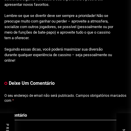
apresentar novos favoritos.
Lembre-se que se divertir deve ser sempre a prioridade! Não se
preocupe muito com ganhar ou perder – aproveite a atmosfera,
socialize com outros jogadores, se possível (pessoalmente ou por
meio de funções de bate-papo) e aproveite tudo o que o cassino
tem a oferecer.
Seguindo essas dicas, você poderá maximizar sua diversão
durante qualquer experiência de cassino – seja pessoalmente ou
online!
Deixe Um Comentário
O seu endereço de email não será publicado.
Campos obrigatórios marcados
com
*
Comentário