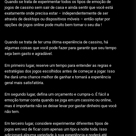
Quando se trata de experimentar todos os tipos de emoção de
jogos de cassino sem sair de casa e ainda sentir que você está
exatamente onde precisa estar – independentemente de ser
através de desktops ou dispositivos móveis – então optar por
opções de jogos online pode muito bem tornar o seu dia !
Quando se trata de ter uma ótima experiência de cassino, há
algumas coisas que você pode fazer para garantir que seu tempo
seja bem gasto e agradável.
Em primeiro lugar, reserve um tempo para entender as regras e
estratégias dos jogos escolhidos antes de começar a jogar. Isso
lhe dará uma chance melhor de ganhar e tornará a experiência
geral mais satisfatória.
Em segundo lugar, defina um orçamento e cumpra-o. É fácil a
emoção tomar conta quando se joga em um cassino ou online,
mas é importante não se deixar levar por gastar dinheiro que você
não tem.
Em terceiro lugar, considere experimentar diferentes tipos de
jogos em vez de ficar com apenas um tipo a noite toda. Isso
adicionará alguma variedade à sua experiência e poderá até