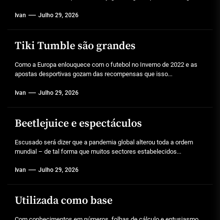
Ivan
Julho 29, 2026
Tiki Tumble são grandes
Como a Europa enlouquece com o futebol no Inverno de 2022 e as
apostas desportivas gozam das recompensas que isso...
Ivan
Julho 29, 2026
Beetlejuice e espectáculos
Escusado será dizer que a pandemia global alterou toda a ordem
mundial – de tal forma que muitos sectores estabelecidos...
Ivan
Julho 29, 2026
Utilizada como base
Com conhecimentos em números, folhas de cálculo e entusiasmo