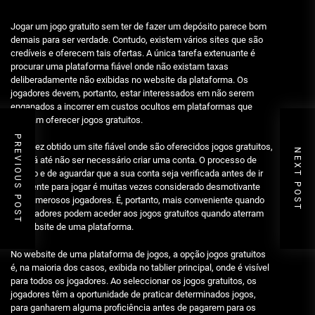
Jogar um jogo gratuito sem ter de fazer um depósito parece bom
demais para ser verdade. Contudo, existem vários sites que são
credíveis e oferecem tais ofertas. A única tarefa extenuante é
procurar uma plataforma fiável onde não existam taxas
deliberadamente não exibidas no website da plataforma. Os
jogadores devem, portanto, estar interessados em não serem
enganados a incorrer em custos ocultos em plataformas que
afirmam oferecer jogos gratuitos.
PREVIOUS POST
Uma vez obtido um site fiável onde são oferecidos jogos gratuitos,
NEXT POST
poderá até não ser necessário criar uma conta. O processo de
registo e de aguardar que a sua conta seja verificada antes de ir
em frente para jogar é muitas vezes considerado desmotivante
por numerosos jogadores. É, portanto, mais conveniente quando
os jogadores podem aceder aos jogos gratuitos quando aterram
no website de uma plataforma.
No website de uma plataforma de jogos, a opção jogos gratuitos
é, na maioria dos casos, exibida no tablier principal, onde é visível
para todos os jogadores. Ao seleccionar os jogos gratuitos, os
jogadores têm a oportunidade de praticar determinados jogos,
para ganharem alguma proficiência antes de pagarem para os