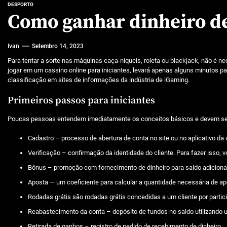
Características mencionadas
DESPORTO
Como ganhar dinheiro d
Máquinas de jogo online
Ivan
Setembro 14, 2023
Caça-níqueis a dinheiro
Para tentar a sorte nas máquinas caça-níqueis, roleta ou blackjack, não é ne
Tiki Tumble são grandes
jogar em um cassino online para iniciantes, levará apenas alguns minutos pa
classificação em sites de informações da indústria de iGaming.
Beetlejuice e espectáculos
Primeiros passos para iniciantes
Poucas pessoas entendem imediatamente os conceitos básicos e devem ser 
Cadastro – processo de abertura de conta no site ou no aplicativo d
Verificação – confirmação da identidade do cliente. Para fazer isso,
Bônus – promoção com fornecimento de dinheiro para saldo adicional 
Aposta — um coeficiente para calcular a quantidade necessária de a
Rodadas grátis são rodadas grátis concedidas a um cliente por parti
Reabastecimento da conta – depósito de fundos no saldo utilizand
Retirada de ganhos – registro de pedido de recebimento de dinheiro.