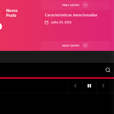
PREV ENTRY
Novos
Características mencionadas
Posts
o
Julho 29, 2026
Máquinas de jogo online
NEXT ENTRY
Julho 29, 2026
Caça-níqueis a dinheiro
Julho 29, 2026
Tiki Tumble são grandes
Julho 29, 2026