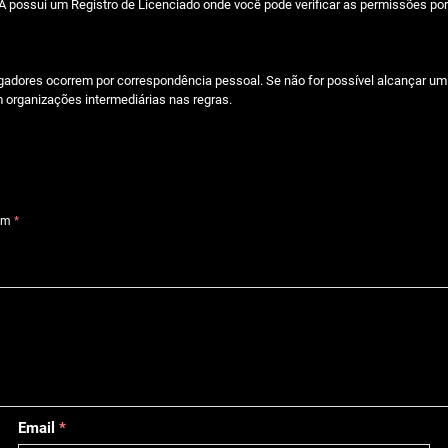
A possui um Registro de Licenciado onde você pode verificar as permissões po
ogadores ocorrem por correspondência pessoal. Se não for possível alcançar u
 organizações intermediárias nas regras.
com
*
Email
*