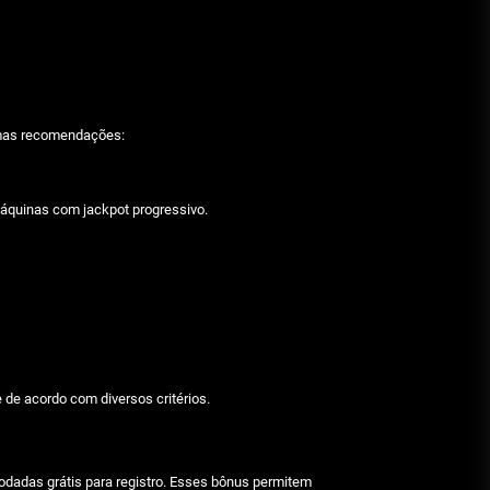
Julho 29, 2026
Beetlejuice e espectáculos
Julho 29, 2026
gumas recomendações:
máquinas com jackpot progressivo.
 de acordo com diversos critérios.
odadas grátis para registro. Esses bônus permitem