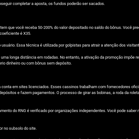
nseguir completar a aposta, os fundos poderão ser sacados.
item que você receba 50-200% do valor depositado no saldo do bônus. Você p
coeficiente é X35.
 usuário. Essa técnica é utilizada por golpistas para atrair a atenção dos visitan
uma longa distância em rodadas. No entanto, a ativação da promoção impõe res
rio dinheiro ou com bônus sem depósito.
ma conta em sites licenciados. Esses cassinos trabalham com fornecedores ofici
pósitos e fazem pagamentos. O processo de girar as bobinas, a roda da roleta 
amento do RNG é verificado por organizações independentes. Você pode saber m
or no subsolo do site.