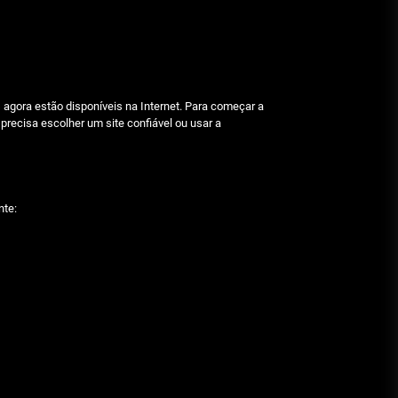
Beetlejuice e espectáculos
Julho 29, 2026
Características mencionadas
s agora estão disponíveis na Internet. Para começar a
 precisa escolher um site confiável ou usar a
Julho 29, 2026
Máquinas de jogo online
nte:
Julho 29, 2026
Caça-níqueis a dinheiro
Julho 29, 2026
Tiki Tumble são grandes