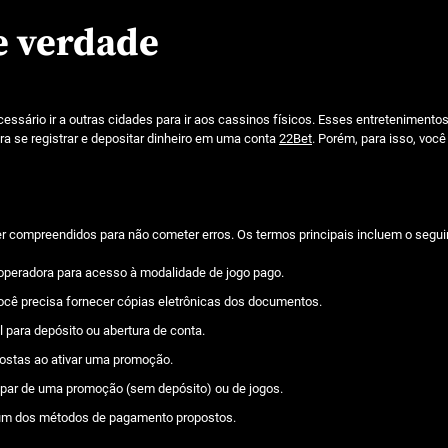
e verdade
cessário ir a outras cidades para ir aos cassinos físicos. Esses entretenimento
ra se registrar e depositar dinheiro em uma conta
22Bet
. Porém, para isso, você
compreendidos para não cometer erros. Os termos principais incluem o segui
a operadora para acesso à modalidade de jogo pago.
 você precisa fornecer cópias eletrônicas dos documentos.
para depósito ou abertura de conta.
postas ao ativar uma promoção.
cipar de uma promoção (sem depósito) ou de jogos.
o um dos métodos de pagamento propostos.