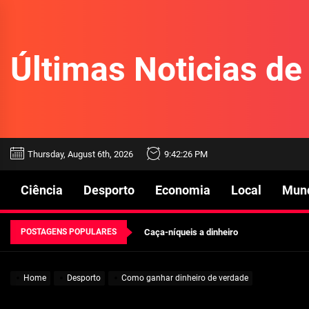
Skip
to
the
Últimas Noticias d
content
Beetlejuice e espectáculos
Thursday, August 6th, 2026
9:42:27 PM
Características mencionadas
Ciência
Desporto
Economia
Local
Mun
Máquinas de jogo online
POSTAGENS POPULARES
Caça-níqueis a dinheiro
Tiki Tumble são grandes
Home
Desporto
Como ganhar dinheiro de verdade
Beetlejuice e espectáculos