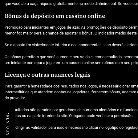
que você abra caça-níqueis gratuitamente no modo dinheiro real. Se você co
Bônus de depósito em cassino online
Promoção para iniciantes em jogos de azar. As promoções de depósito perm
menor for, maior será a chance de apostar o bônus. O indicador médio deste 
Se a aposta for visivelmente inferior à dos concorrentes, isso deverá alertar o
Os bônus permitem que você aumente seu saldo e, como resultado, percorra 
um iniciante começar a jogar em um cassino online sem bônus com seu próp
Licença e outras nuances legais
Para garantir a honestidade dos resultados nos jogos, é necessário criar u
intermediários que atendem contas de jogadores, fornecem bônus, aceitam de
do provedor.
Os resultados são gerados por geradores de números aleatórios e o funcion
PREVIOUS POST
de regras ou na parte inferior do site. O jogador pode verificar a permissão:
Ao se dirigir ao validador, para isso é necessário clicar no logotipo do regulad