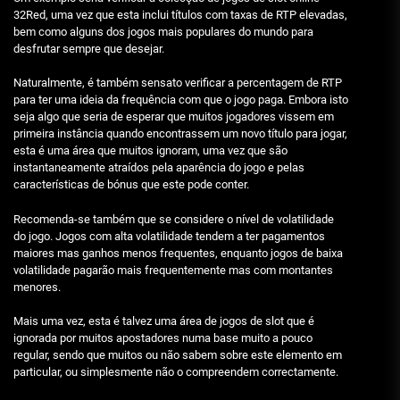
32Red, uma vez que esta inclui títulos com taxas de RTP elevadas,
bem como alguns dos jogos mais populares do mundo para
desfrutar sempre que desejar.
Naturalmente, é também sensato verificar a percentagem de RTP
para ter uma ideia da frequência com que o jogo paga. Embora isto
seja algo que seria de esperar que muitos jogadores vissem em
primeira instância quando encontrassem um novo título para jogar,
esta é uma área que muitos ignoram, uma vez que são
instantaneamente atraídos pela aparência do jogo e pelas
características de bónus que este pode conter.
Recomenda-se também que se considere o nível de volatilidade
do jogo. Jogos com alta volatilidade tendem a ter pagamentos
maiores mas ganhos menos frequentes, enquanto jogos de baixa
volatilidade pagarão mais frequentemente mas com montantes
menores.
Mais uma vez, esta é talvez uma área de jogos de slot que é
ignorada por muitos apostadores numa base muito a pouco
regular, sendo que muitos ou não sabem sobre este elemento em
particular, ou simplesmente não o compreendem correctamente.