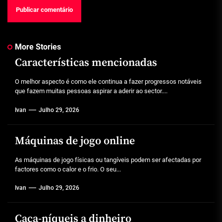
More Stories
Características mencionadas
O melhor aspecto é como ele continua a fazer progressos notáveis
que fazem muitas pessoas aspirar a aderir ao sector....
Ivan
Julho 29, 2026
Máquinas de jogo online
As máquinas de jogo físicas ou tangíveis podem ser afectadas por
factores como o calor e o frio. O seu...
Ivan
Julho 29, 2026
Caça-níqueis a dinheiro