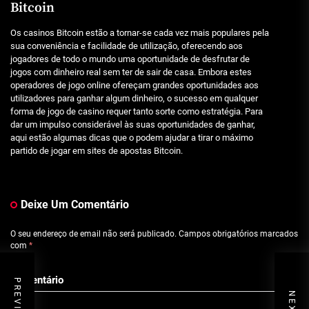
Bitcoin
Os casinos Bitcoin estão a tornar-se cada vez mais populares pela
sua conveniência e facilidade de utilização, oferecendo aos
jogadores de todo o mundo uma oportunidade de desfrutar de
jogos com dinheiro real sem ter de sair de casa. Embora estes
operadores de jogo online ofereçam grandes oportunidades aos
utilizadores para ganhar algum dinheiro, o sucesso em qualquer
forma de jogo de casino requer tanto sorte como estratégia. Para
dar um impulso considerável às suas oportunidades de ganhar,
aqui estão algumas dicas que o podem ajudar a tirar o máximo
partido de jogar em sites de apostas Bitcoin.
Deixe Um Comentário
O seu endereço de email não será publicado.
Campos obrigatórios marcados
com
*
Comentário