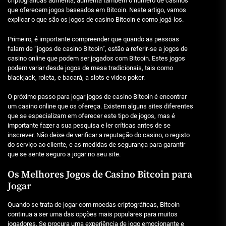
criptográficas aumenta, aumenta também o número de casinos
que oferecem jogos baseados em Bitcoin. Neste artigo, vamos
explicar o que são os jogos de casino Bitcoin e como jogá-los.
Primeiro, é importante compreender que quando as pessoas
falam de “jogos de casino Bitcoin”, estão a referir-se a jogos de
casino online que podem ser jogados com Bitcoin. Estes jogos
podem variar desde jogos de mesa tradicionais, tais como
blackjack, roleta, e bacará, a slots e video poker.
O próximo passo para jogar jogos de casino Bitcoin é encontrar
um casino online que os ofereça. Existem alguns sites diferentes
que se especializam em oferecer este tipo de jogos, mas é
importante fazer a sua pesquisa e ler críticas antes de se
inscrever. Não deixe de verificar a reputação do casino, o registo
do serviço ao cliente, e as medidas de segurança para garantir
que se sente seguro a jogar no seu site.
Os Melhores Jogos de Casino Bitcoin para
Jogar
Quando se trata de jogar com moedas criptográficas, Bitcoin
continua a ser uma das opções mais populares para muitos
jogadores. Se procura uma experiência de jogo emocionante e