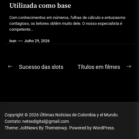
Utilizada como base
Com conhecimentos em números, folhas de cálculo e entusiasmo
contagioso, os leitores obtêm muito dele. O nosso especialista é
competente...
Ivan
Julho 29, 2026
Navegação
Sucesso das slots
Títulos em filmes
Previous
Ne
de
post:
pos
artigos
Copyright © 2026
Últimas Noticias de Colombia y el Mundo.
Contato: netexdigital@gmail.com
Theme: JoltNews By
Themeinwp.
Powered by
WordPress.