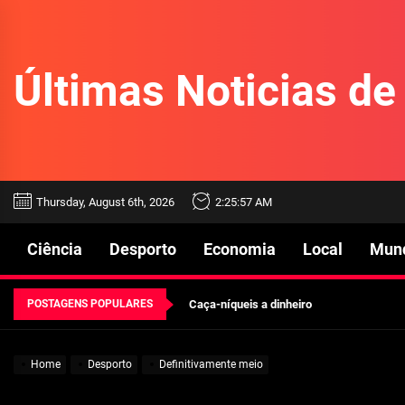
Skip
to
the
Últimas Noticias d
content
Beetlejuice e espectáculos
Thursday, August 6th, 2026
2:25:57 AM
Características mencionadas
Ciência
Desporto
Economia
Local
Mun
Máquinas de jogo online
POSTAGENS POPULARES
Caça-níqueis a dinheiro
Tiki Tumble são grandes
Home
Desporto
Definitivamente meio
Beetlejuice e espectáculos