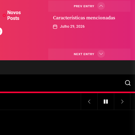
PREV ENTRY
Novos
Características mencionadas
Posts
o
Julho 29, 2026
Máquinas de jogo online
NEXT ENTRY
Julho 29, 2026
Caça-níqueis a dinheiro
Julho 29, 2026
Tiki Tumble são grandes
Julho 29, 2026