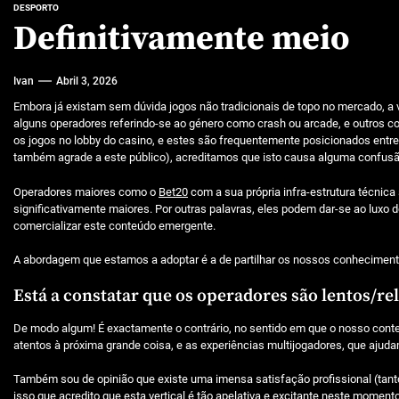
Características mencionadas
DESPORTO
Definitivamente meio
Máquinas de jogo online
Ivan
Abril 3, 2026
Caça-níqueis a dinheiro
Embora já existam sem dúvida jogos não tradicionais de topo no mercado, a 
Tiki Tumble são grandes
alguns operadores referindo-se ao género como crash ou arcade, e outros c
os jogos no lobby do casino, e estes são frequentemente posicionados entre
Beetlejuice e espectáculos
também agrade a este público), acreditamos que isto causa alguma confusã
Operadores maiores como o
Bet20
com a sua própria infra-estrutura técnic
significativamente maiores. Por outras palavras, eles podem dar-se ao luxo
comercializar este conteúdo emergente.
A abordagem que estamos a adoptar é a de partilhar os nossos conhecimento
Está a constatar que os operadores são lentos/rel
De modo algum! É exactamente o contrário, no sentido em que o nosso conte
atentos à próxima grande coisa, e as experiências multijogadores, que aju
Também sou de opinião que existe uma imensa satisfação profissional (tanto 
isso que acredito que esta vertical é tão apelativa e excitante neste mome