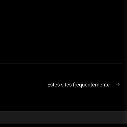
Estes sites frequentemente
Ne
pos