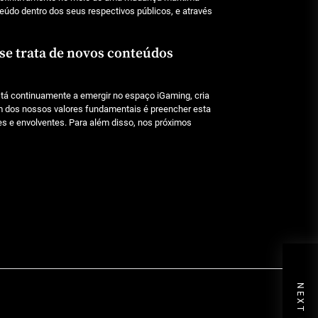
Julho 29, 2026
teúdo dentro dos seus respectivos públicos, e através
 se trata de novos conteúdos
Beetlejuice e espectáculos
Julho 29, 2026
á continuamente a emergir no espaço iGaming, cria
m dos nossos valores fundamentais é preencher esta
es e envolventes. Para além disso, nos próximos
NEXT POST