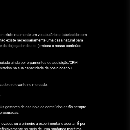
Beetlejuice e espectáculos
Julho 29, 2026
Características mencionadas
uer existe realmente um vocabulário estabelecido com
 não existe necessariamente uma casa natural para
Julho 29, 2026
e da do jogador de slot (embora o nosso conteúdo
 apoiado ainda por orçamentos de aquisição/CRM
Máquinas de jogo online
imitados na sua capacidade de posicionar ou
Julho 29, 2026
zado e relevante no mercado.
Caça-níqueis a dinheiro
?
Julho 29, 2026
. Os gestores de casino e de conteúdos estão sempre
 procuradas.
Tiki Tumble são grandes
vador, ou o primeiro a experimentar e acertar. É por
s definitivamente no meio de uma mudança marítima