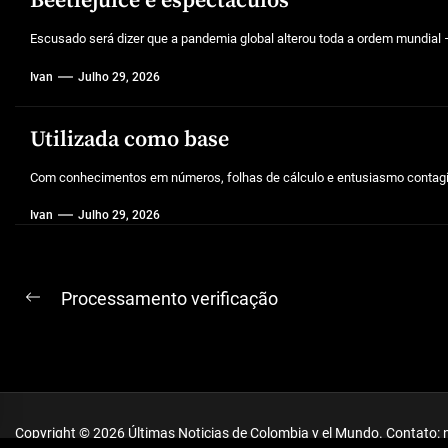
Beetlejuice e espectáculos
Escusado será dizer que a pandemia global alterou toda a ordem mundial –
Ivan
Julho 29, 2026
Utilizada como base
Com conhecimentos em números, folhas de cálculo e entusiasmo contagios
Ivan
Julho 29, 2026
Navegação
Processamento verificação
Previous
de
post:
artigos
Copyright © 2026
Últimas Noticias de Colombia y el Mundo.
Contato: 