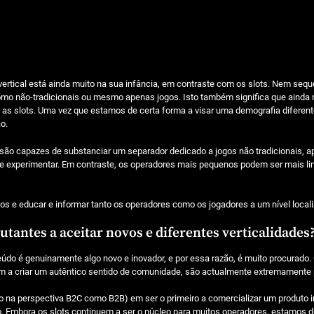
vertical está ainda muito na sua infância, em contraste com os slots. Nem seq
omo não-tradicionais ou mesmo apenas jogos. Isto também significa que ainda
 as slots. Uma vez que estamos de certa forma a visar uma demografia diferent
o.
a são capazes de substanciar um separador dedicado a jogos não tradicionais,
 de experimentar. Em contraste, os operadores mais pequenos podem ser mais l
s e educar e informar tanto os operadores como os jogadores a um nível locali
utantes a aceitar novos e diferentes verticalidades
údo é genuinamente algo novo e inovador, e por essa razão, é muito procurado
dam a criar um autêntico sentido de comunidade, são actualmente extremamente
na perspectiva B2C como B2B) em ser o primeiro a comercializar um produto ino
nto. Embora os slots continuem a ser o núcleo para muitos operadores, estamo