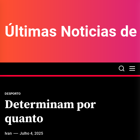
Skip
to
the
Últimas Noticias d
content
DESPORTO
Determinam por
quanto
Ivan
Julho 4, 2025