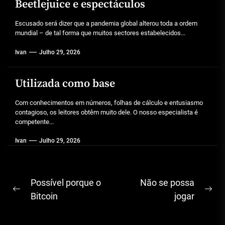
Beetlejuice e espectáculos
Escusado será dizer que a pandemia global alterou toda a ordem
mundial – de tal forma que muitos sectores estabelecidos...
Ivan
Julho 29, 2026
Utilizada como base
Com conhecimentos em números, folhas de cálculo e entusiasmo
contagioso, os leitores obtêm muito dele. O nosso especialista é
competente...
Ivan
Julho 29, 2026
Navegação
Possível porque o
Não se possa
Previous
Ne
de
Bitcoin
jogar
post:
pos
artigos