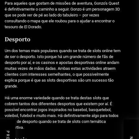
Para aqueles que gostam de missões de aventura, Gonzo’s Quest
é definitivamente o caminho a seguir. Gonzo é um personagem 3D
que se pode ver de pé ao lado do tabuleiro – por vezes
consultando o mapa que ele roubou para o ajudar a encontrar o
tesouro de El Dorado.
Desporto
Um dos temas mais populares quando se trata de slots online tem
de ser o desporto. Isto porque há um grande número de fãs de
desporto por aí, e os casinos e apostas desportivas online andam
muitas vezes de mãos dadas. Ambas estas actividades atraem
clientes com interesses semelhantes, o que possivelmente
explica porque é que as slots desportivas são um sucesso tão
grande.
Há uma enorme variedade quando se trata destas slots que
cobrem tantos dos diferentes desportos que existem por aí. É
possível encontrar jogos inspirados no basebol, basquetebol,
voleibol, futebol e muito mais. Há definitivamente algo para todos
os fãs de desporto quando se trata de slots com temática
desportiva.