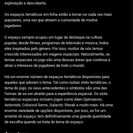
exploração e descoberta.
Os espaços temáticos em linha estão a tornar-se cada vez mais
populares, uma vez que atraem a curiosidade de muitos
jogadores.
O espaço sempre ocupou um lugar de destaque na cultura
popular, desde filmes, programas de televisão e música, todos
eles inspirados pelo género. Por isso, muitos de nós temos
crescido interessados em viagens espaciais. Naturalmente, os
temas espaciais no jogo são uma dessas áreas que continua a
atrair o interesse de jogadores de todo o mundo.
Há um enorme número de espaços temáticos disponíveis para
aqueles que adoram o tema. Tal como outras slots temáticas, o
tema do jogo, os seus antecedentes e símbolos são uma das
formas de se ser atraído para a experiência espacial. Os slots
temáticos espaciais incluem jogos como Alien Spinvasion,
Asteroids, Colossol Gems, Galactic Streak e muito mais. Há uma
enorme variedade de opções disponíveis, por isso, se for um
amante do espaço, tem definitivamente uma grande quantidade
de escolha quando se trata do tema do espaço.