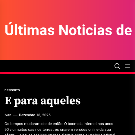
Skip
to
the
Últimas Noticias d
content
DESPORTO
E para aqueles
Ivan
Dezembro 18, 2025
Os tempos mudaram desde então. O boom da Internet nos anos
90 viu muitos casinos terrestres criarem versões online da sua