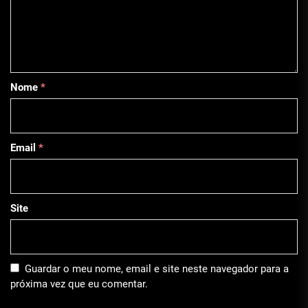
Nome
*
Email
*
Site
Guardar o meu nome, email e site neste navegador para a
próxima vez que eu comentar.