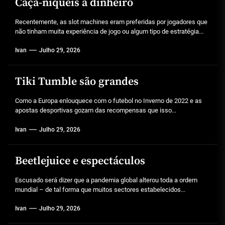
Caça-níqueis a dinheiro
Recentemente, as slot machines eram preferidas por jogadores que
não tinham muita experiência de jogo ou algum tipo de estratégia...
Ivan
Julho 29, 2026
Tiki Tumble são grandes
Como a Europa enlouquece com o futebol no Inverno de 2022 e as
apostas desportivas gozam das recompensas que isso...
Ivan
Julho 29, 2026
Beetlejuice e espectáculos
Escusado será dizer que a pandemia global alterou toda a ordem
mundial – de tal forma que muitos sectores estabelecidos...
Ivan
Julho 29, 2026