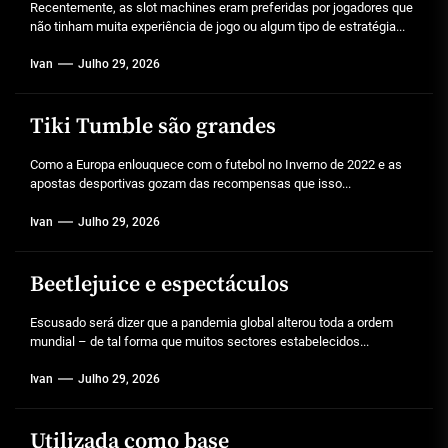
Recentemente, as slot machines eram preferidas por jogadores que
não tinham muita experiência de jogo ou algum tipo de estratégia...
Ivan
Julho 29, 2026
Tiki Tumble são grandes
Como a Europa enlouquece com o futebol no Inverno de 2022 e as
apostas desportivas gozam das recompensas que isso...
Ivan
Julho 29, 2026
Beetlejuice e espectáculos
Escusado será dizer que a pandemia global alterou toda a ordem
mundial – de tal forma que muitos sectores estabelecidos...
Ivan
Julho 29, 2026
Utilizada como base