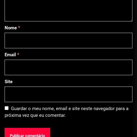
Nome
*
Email
*
Site
Guardar o meu nome, email e site neste navegador para a
próxima vez que eu comentar.