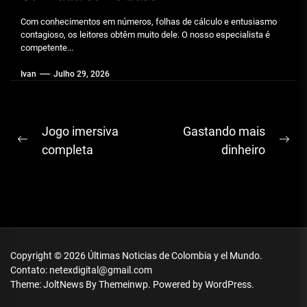
Com conhecimentos em números, folhas de cálculo e entusiasmo
contagioso, os leitores obtêm muito dele. O nosso especialista é
competente...
Ivan
Julho 29, 2026
Navegação
Jogo imersiva
Gastando mais
Previous
Ne
de
completa
dinheiro
post:
pos
artigos
Copyright © 2026
Últimas Noticias de Colombia y el Mundo.
Contato: netexdigital@gmail.com
Theme: JoltNews By
Themeinwp.
Powered by
WordPress.