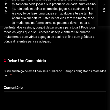
PREVIOUS POST
NEXT POST
casinos, também pode jogar à sua própria velocidade. Num casino
em terra, não pode escolher o ritmo dos jogos. Os casinos online
dão-lhe a opção de fazer uma pausa em qualquer altura e também
de jogar em qualquer altura. Estes benefícios têm realmente feito
grandes mudanças na forma como as pessoas devem estar a
desfrutar dos casinos; porquê deixar a casa para jogar? Pode jogar
todos os jogos que o seu coração deseja e entreter-se durante
muito tempo com vários espaços de casino online com gráficos e
bónus diferentes para se adequar.
Deixe Um Comentário
O seu endereço de email não será publicado.
Campos obrigatórios marcados
com
*
Comentário