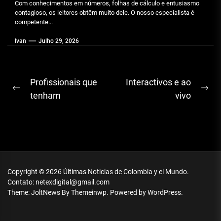
Com conhecimentos em números, folhas de cálculo e entusiasmo
contagioso, os leitores obtêm muito dele. O nosso especialista é
competente...
Ivan
Julho 29, 2026
Navegação
Profissionais que
Interactivos e ao
Previous
Ne
de
tenham
vivo
post:
pos
artigos
Copyright © 2026
Últimas Noticias de Colombia y el Mundo.
Contato: netexdigital@gmail.com
Theme: JoltNews By
Themeinwp.
Powered by
WordPress.