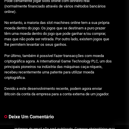
Pode certamente jogar slots online com dinheiro real
(normalmente financiado através de vários métodos bancários
online).
No entanto, a maioria das slot machines online tem a sua própria
moeda dentro do jogo. Os jogos que se destinam a puro prazer
têm uma moeda dentro do jogo que pode ganhar e/ou comprar,
mas que não pode ser retirada. Por outro lado, existem jogos que
lhe permitem levantar os seus ganhos.
Por último, também é possível fazer transacções com moeda
criptográfica agora. A International Game Technology PLC, um dos
principais pioneiros na indústria das máquinas caça-níqueis,
recebeu recentemente uma patente para utilizar moeda
criptográfica.
Devido a este desenvolvimento recente, podem agora enviar
Bitcoin da conta da empresa para a conta externa de um jogador.
Deixe Um Comentário
O seu endereço de email não será publicado.
Campos obrigatórios marcados