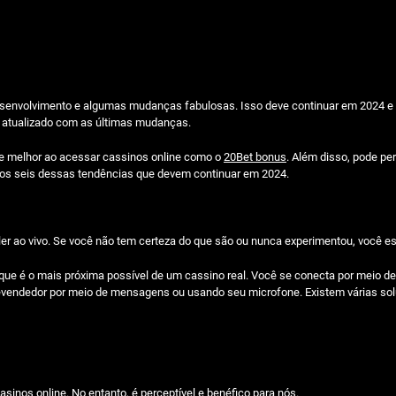
o desenvolvimento e algumas mudanças fabulosas. Isso deve continuar em 2024
se atualizado com as últimas mudanças.
are melhor ao acessar cassinos online como o
20Bet bonus
. Além disso, pode pe
imos seis dessas tendências que devem continuar em 2024.
er ao vivo. Se você não tem certeza do que são ou nunca experimentou, você e
que é o mais próxima possível de um cassino real. Você se conecta por meio de
revendedor por meio de mensagens ou usando seu microfone. Existem várias so
asinos online. No entanto, é perceptível e benéfico para nós.