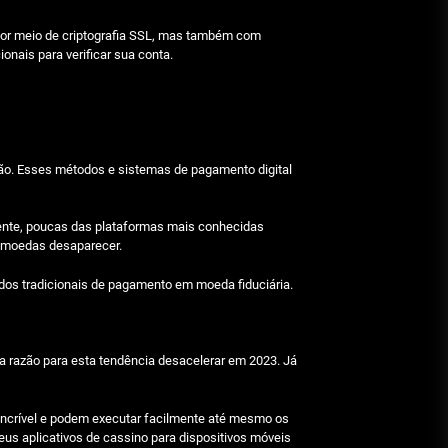
Julho 29, 2026
 por meio de criptografia SSL, mas também com
onais para verificar sua conta.
Beetlejuice e espectáculos
Julho 29, 2026
são. Esses métodos e sistemas de pagamento digital
mente, poucas das plataformas mais conhecidas
tomoedas desaparecer.
odos tradicionais de pagamento em moeda fiduciária.
a razão para esta tendência desacelerar em 2023. Já
incrível e podem executar facilmente até mesmo os
eus aplicativos de cassino para dispositivos móveis