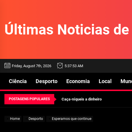
Skip
to
the
Últimas Noticias d
content
Beetlejuice e espectáculos
Friday, August 7th, 2026
5:37:54 AM
Características mencionadas
Ciência
Desporto
Economia
Local
Mun
Máquinas de jogo online
POSTAGENS POPULARES
Caça-níqueis a dinheiro
Tiki Tumble são grandes
Home
Desporto
Esperamos que continue
Beetlejuice e espectáculos