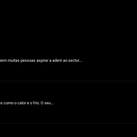
em muitas pessoas aspirar a aderir ao sector....
como o calor e o frio. O seu...