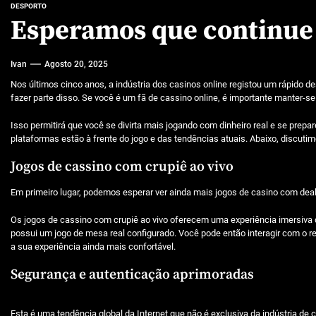
Características mencionadas
DESPORTO
Esperamos que continue
Máquinas de jogo online
Ivan
Agosto 20, 2025
Caça-níqueis a dinheiro
Nos últimos cinco anos, a indústria dos casinos online registou um rápid
Tiki Tumble são grandes
fazer parte disso. Se você é um fã de cassino online, é importante manter-
Beetlejuice e espectáculos
Isso permitirá que você se divirta mais jogando com dinheiro real e se prep
plataformas estão à frente do jogo e das tendências atuais. Abaixo, discut
Jogos de cassino com crupiê ao vivo
Em primeiro lugar, podemos esperar ver ainda mais jogos de casino com deal
Os jogos de cassino com crupiê ao vivo oferecem uma experiência imersiva 
possui um jogo de mesa real configurado. Você pode então interagir com o 
a sua experiência ainda mais confortável.
Segurança e autenticação aprimoradas
Esta é uma tendência global da Internet que não é exclusiva da indústria de c