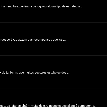
ham muita experiência de jogo ou algum tipo de estratégia...
s desportivas gozam das recompensas que isso...
 de tal forma que muitos sectores estabelecidos...
o, os leitores obtêm muito dele. O nosso especialista é competente...