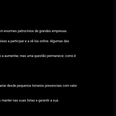
Beetlejuice e espectáculos
Julho 29, 2026
Características mencionadas
nham enormes patrocínios de grandes empresas.
Julho 29, 2026
íses a participar e a vê-los online. Algumas das
tão a aumentar, mas uma questão permanece; como é
Máquinas de jogo online
Julho 29, 2026
Caça-níqueis a dinheiro
ariar desde pequenos torneios presenciais com valor
Julho 29, 2026
manter nas suas listas e garantir a sua
Tiki Tumble são grandes