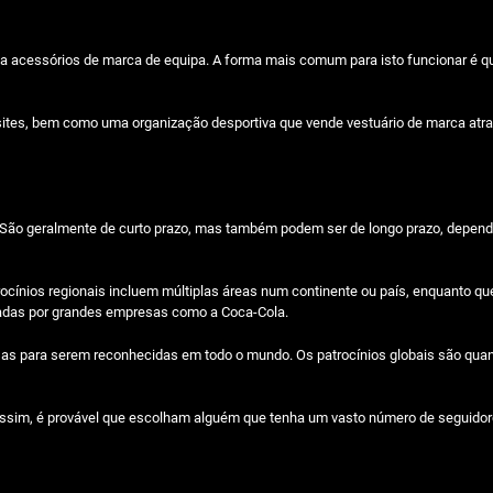
r a acessórios de marca de equipa. A forma mais comum para isto funcionar é 
es, bem como uma organização desportiva que vende vestuário de marca atravé
s. São geralmente de curto prazo, mas também podem ser de longo prazo, depend
rocínios regionais incluem múltiplas áreas num continente ou país, enquanto qu
inadas por grandes empresas como a Coca-Cola.
osas para serem reconhecidas em todo o mundo. Os patrocínios globais são quan
im, é provável que escolham alguém que tenha um vasto número de seguidore