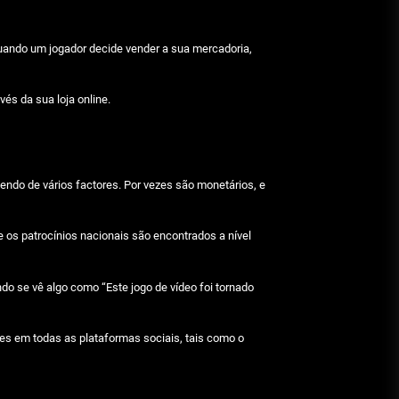
Julho 29, 2026
quando um jogador decide vender a sua mercadoria,
Beetlejuice e espectáculos
Julho 29, 2026
s da sua loja online.
endo de vários factores. Por vezes são monetários, e
e os patrocínios nacionais são encontrados a nível
do se vê algo como “Este jogo de vídeo foi tornado
s em todas as plataformas sociais, tais como o