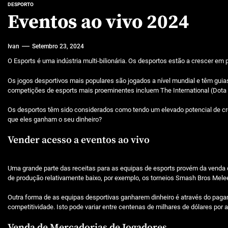
Características mencionadas
DESPORTO
Eventos ao vivo 2024
Máquinas de jogo online
Ivan
Setembro 23, 2024
Caça-níqueis a dinheiro
O Esports é uma indústria multi-bilionária. Os desportos estão a crescer 
Tiki Tumble são grandes
Os jogos desportivos mais populares são jogados a nível mundial e têm gui
Beetlejuice e espectáculos
competições de esports mais proeminentes incluem The International (Dota
Os desportos têm sido considerados como tendo um elevado potencial de c
que eles ganham o seu dinheiro?
Vender acesso a eventos ao vivo
Uma grande parte das receitas para as equipas de esports provém da venda d
de produção relativamente baixo, por exemplo, os torneios Smash Bros Mel
Outra forma de as equipas desportivas ganharem dinheiro é através do pagam
competitividade. Isto pode variar entre centenas de milhares de dólares por a
Venda de Mercadorias de Jogadores