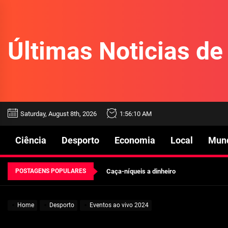
Skip
to
the
Últimas Noticias d
content
Beetlejuice e espectáculos
Saturday, August 8th, 2026
1:56:11 AM
Características mencionadas
Ciência
Desporto
Economia
Local
Mun
Máquinas de jogo online
POSTAGENS POPULARES
Caça-níqueis a dinheiro
Tiki Tumble são grandes
Home
Desporto
Eventos ao vivo 2024
Beetlejuice e espectáculos