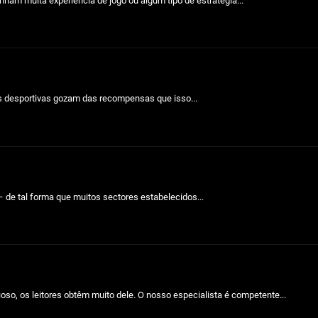
ham muita experiência de jogo ou algum tipo de estratégia...
s desportivas gozam das recompensas que isso...
 de tal forma que muitos sectores estabelecidos...
o, os leitores obtêm muito dele. O nosso especialista é competente...