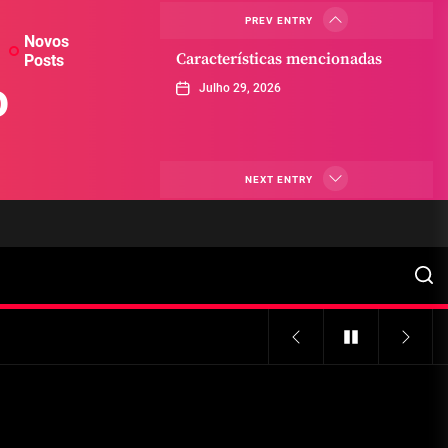
PREV ENTRY
Novos
Características mencionadas
Posts
o
Julho 29, 2026
Máquinas de jogo online
NEXT ENTRY
Julho 29, 2026
Caça-níqueis a dinheiro
Julho 29, 2026
Tiki Tumble são grandes
Julho 29, 2026