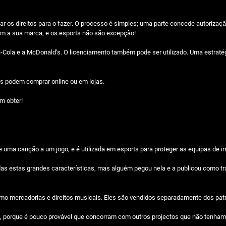
r os direitos para o fazer. O processo é simples; uma parte concede autorizaçã
om a sua marca, e os esports não são excepção!
la e a McDonald’s. O licenciamento também pode ser utilizado. Uma estratégi
ãs podem comprar online ou em lojas.
m obter!
esde uma canção a um jogo, e é utilizada em esports para proteger as equipas de i
s estas grandes características, mas alguém pegou nela e a publicou como traba
omo mercadorias e direitos musicais. Eles são vendidos separadamente dos pat
s, porque é pouco provável que concorram com outros projectos que não tenham