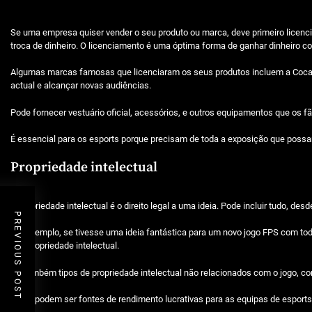
Se uma empresa quiser vender o seu produto ou marca, deve primeiro licencia
troca de dinheiro. O licenciamento é uma óptima forma de ganhar dinheiro c
Algumas marcas famosas que licenciaram os seus produtos incluem a Coca-Co
actual e alcançar novas audiências.
Pode fornecer vestuário oficial, acessórios, e outros equipamentos que os f
É essencial para os esports porque precisam de toda a exposição que possa
Propriedade intelectual
A propriedade intelectual é o direito legal a uma ideia. Pode incluir tudo, d
PREVIOUS POST
Por exemplo, se tivesse uma ideia fantástica para um novo jogo FPS com toda
sua propriedade intelectual.
Há também tipos de propriedade intelectual não relacionados com o jogo, c
Estes podem ser fontes de rendimento lucrativas para as equipas de esport