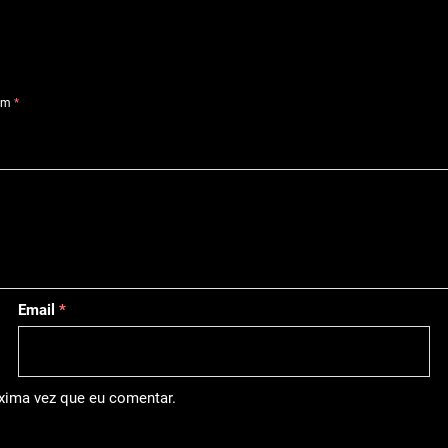
com
*
Email
*
óxima vez que eu comentar.