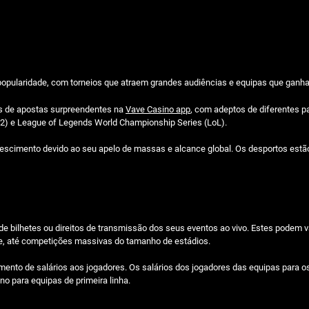
em popularidade, com torneios que atraem grandes audiências e equipas que ga
as de apostas surpreendentes na
Vave Casino app
, com adeptos de diferentes pa
 2) e League of Legends World Championship Series (LoL).
rescimento devido ao seu apelo de massas e alcance global. Os desportos es
e bilhetes ou direitos de transmissão dos seus eventos ao vivo. Estes podem v
ee, até competições massivas do tamanho de estádios.
ento de salários aos jogadores. Os salários dos jogadores das equipas para os 
no para equipas de primeira linha.