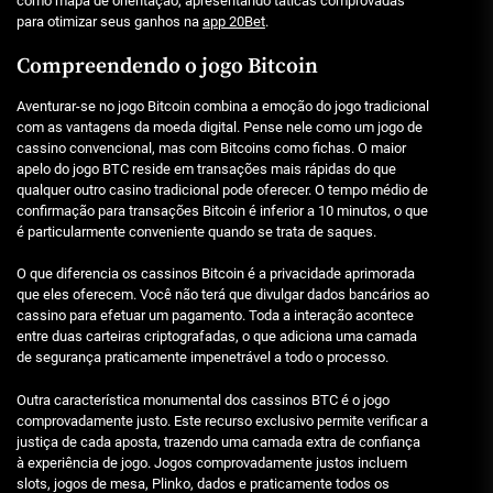
como mapa de orientação, apresentando táticas comprovadas
para otimizar seus ganhos na
app 20Bet
.
Compreendendo o jogo Bitcoin
Aventurar-se no jogo Bitcoin combina a emoção do jogo tradicional
com as vantagens da moeda digital. Pense nele como um jogo de
cassino convencional, mas com Bitcoins como fichas. O maior
apelo do jogo BTC reside em transações mais rápidas do que
qualquer outro casino tradicional pode oferecer. O tempo médio de
confirmação para transações Bitcoin é inferior a 10 minutos, o que
é particularmente conveniente quando se trata de saques.
O que diferencia os cassinos Bitcoin é a privacidade aprimorada
que eles oferecem. Você não terá que divulgar dados bancários ao
cassino para efetuar um pagamento. Toda a interação acontece
entre duas carteiras criptografadas, o que adiciona uma camada
de segurança praticamente impenetrável a todo o processo.
Outra característica monumental dos cassinos BTC é o jogo
comprovadamente justo. Este recurso exclusivo permite verificar a
justiça de cada aposta, trazendo uma camada extra de confiança
à experiência de jogo. Jogos comprovadamente justos incluem
slots, jogos de mesa, Plinko, dados e praticamente todos os