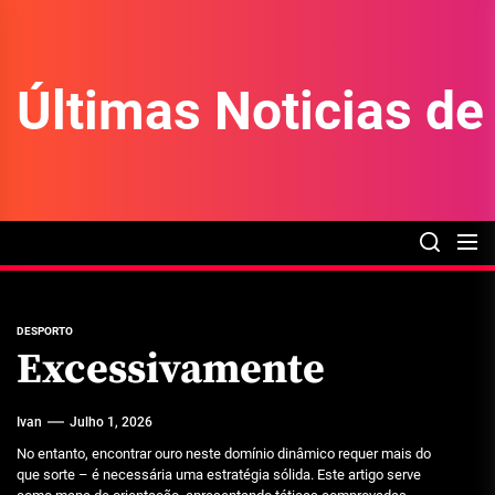
Skip
to
the
Últimas Noticias d
content
DESPORTO
Excessivamente
Ivan
Julho 1, 2026
No entanto, encontrar ouro neste domínio dinâmico requer mais do
que sorte – é necessária uma estratégia sólida. Este artigo serve