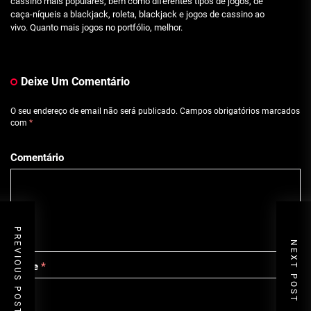
cassino mais populares, bem como diferentes tipos de jogos, de
caça-níqueis a blackjack, roleta, blackjack e jogos de cassino ao
vivo. Quanto mais jogos no portfólio, melhor.
Deixe Um Comentário
O seu endereço de email não será publicado.
Campos obrigatórios marcados
com
*
Comentário
PREVIOUS POST
NEXT POST
Nome
*