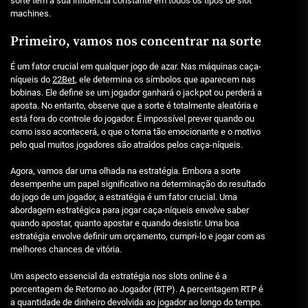
sorte tem a sua influência constante em todos os tipos de slot
machines.
Primeiro, vamos nos concentrar na sorte
É um fator crucial em qualquer jogo de azar. Nas máquinas caça-
níqueis do
22Bet
, ele determina os símbolos que aparecem nas
bobinas. Ele define se um jogador ganhará o jackpot ou perderá a
aposta. No entanto, observe que a sorte é totalmente aleatória e
está fora do controle do jogador. É impossível prever quando ou
como isso acontecerá, o que o torna tão emocionante e o motivo
pelo qual muitos jogadores são atraídos pelos caça-níqueis.
Agora, vamos dar uma olhada na estratégia. Embora a sorte
desempenhe um papel significativo na determinação do resultado
do jogo de um jogador, a estratégia é um fator crucial. Uma
abordagem estratégica para jogar caça-níqueis envolve saber
quando apostar, quanto apostar e quando desistir. Uma boa
estratégia envolve definir um orçamento, cumpri-lo e jogar com as
melhores chances de vitória.
Um aspecto essencial da estratégia nos slots online é a
porcentagem de Retorno ao Jogador (RTP). A percentagem RTP é
a quantidade de dinheiro devolvida ao jogador ao longo do tempo.