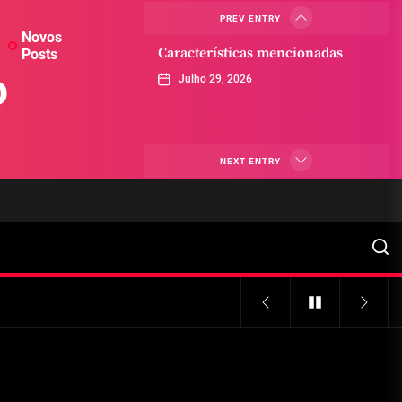
PREV ENTRY
Novos
Características mencionadas
Posts
o
Julho 29, 2026
Máquinas de jogo online
NEXT ENTRY
Julho 29, 2026
Caça-níqueis a dinheiro
Julho 29, 2026
Tiki Tumble são grandes
Julho 29, 2026