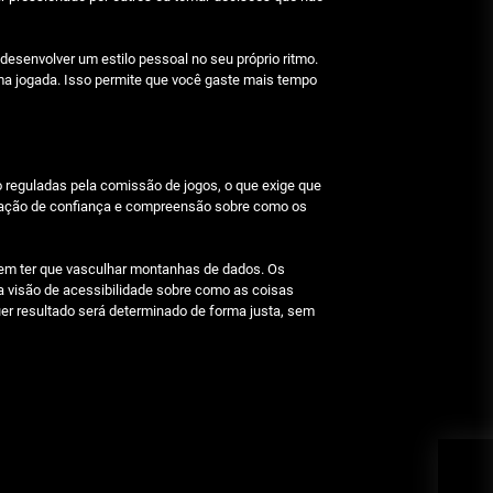
Julho 29, 2026
 desenvolver um estilo pessoal no seu próprio ritmo.
a jogada. Isso permite que você gaste mais tempo
Beetlejuice e espectáculos
Julho 29, 2026
o reguladas pela comissão de jogos, o que exige que
nsação de confiança e compreensão sobre como os
sem ter que vasculhar montanhas de dados. Os
 visão de acessibilidade sobre como as coisas
er resultado será determinado de forma justa, sem