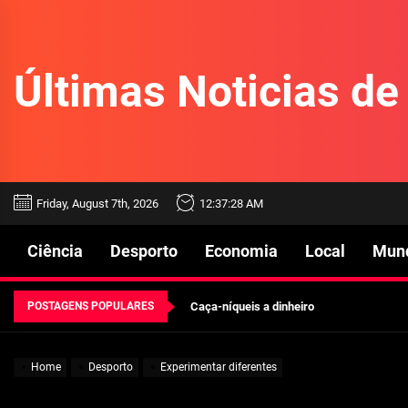
Skip
to
the
Últimas Noticias d
content
Beetlejuice e espectáculos
Friday, August 7th, 2026
12:37:29 AM
Características mencionadas
Ciência
Desporto
Economia
Local
Mun
Máquinas de jogo online
POSTAGENS POPULARES
Caça-níqueis a dinheiro
Tiki Tumble são grandes
Home
Desporto
Experimentar diferentes
Beetlejuice e espectáculos