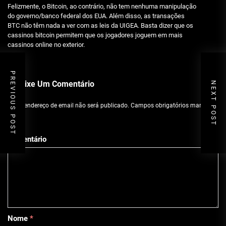
Felizmente, o Bitcoin, ao contrário, não tem nenhuma manipulação
do governo/banco federal dos EUA. Além disso, as transações
BTC não têm nada a ver com as leis da UIGEA. Basta dizer que os
cassinos bitcoin permitem que os jogadores joguem em mais
cassinos online no exterior.
PREVIOUS POST
Deixe Um Comentário
NEXT POST
O seu endereço de email não será publicado.
Campos obrigatórios marcados
com
*
Comentário
Nome
*