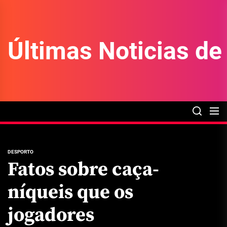
Skip
to
the
Últimas Noticias d
content
DESPORTO
Fatos sobre caça-
níqueis que os
jogadores