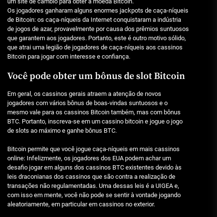
um site de câmbio para obter a moeda Bitcoin.
Os jogadores ganharam alguns enormes jackpots de caça-níqueis
de Bitcoin: os caça-níqueis da Internet conquistaram a indústria
de jogos de azar, provavelmente por causa dos prêmios suntuosos
que garantem aos jogadores. Portanto, este é outro motivo sólido,
que atrai uma legião de jogadores de caça-níqueis aos cassinos
Bitcoin para jogar com interesse e confiança.
Você pode obter um bônus de slot Bitcoin
Em geral, os cassinos gerais atraem a atenção de novos
jogadores com vários bônus de boas-vindas suntuosos e o
mesmo vale para os cassinos Bitcoin também, mas com bônus
BTC. Portanto, inscreva-se em um cassino bitcoin e jogue o jogo
de slots ao máximo e ganhe bônus BTC.
Bitcoin permite que você jogue caça-níqueis em mais cassinos
online: Infelizmente, os jogadores dos EUA podem achar um
desafio jogar em alguns dos cassinos BTC existentes devido às
leis draconianas dos cassinos que são contra a realização de
transações não regulamentadas. Uma dessas leis é a UIGEA e,
com isso em mente, você não pode se sentir à vontade jogando
aleatoriamente, em particular em cassinos no exterior.