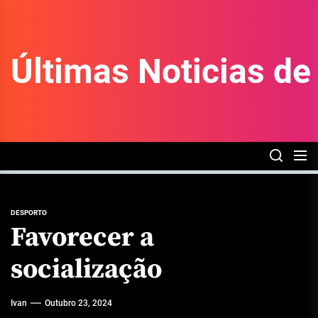
Skip
to
the
Últimas Noticias d
content
DESPORTO
Favorecer a
socialização
Ivan
Outubro 23, 2024