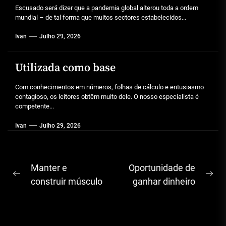
Escusado será dizer que a pandemia global alterou toda a ordem
mundial – de tal forma que muitos sectores estabelecidos...
Ivan
Julho 29, 2026
Utilizada como base
Com conhecimentos em números, folhas de cálculo e entusiasmo
contagioso, os leitores obtêm muito dele. O nosso especialista é
competente...
Ivan
Julho 29, 2026
Navegação
Manter e
Oportunidade de
Previous
Ne
de
construir músculo
ganhar dinheiro
post:
pos
artigos