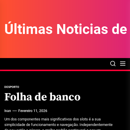
Skip
to
the
Últimas Noticias d
content
DESPORTO
Folha de banco
Ivan
Fevereiro 11, 2026
Um dos componentes mais significativos dos slots é a sua
simplicidade de funcionamento e navegação. Independentemente