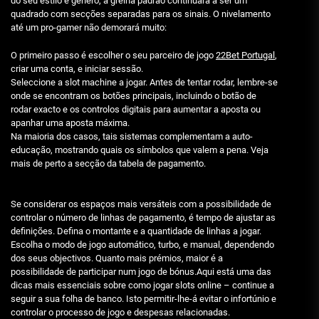
do seu estilo e género, a grelha padrão continuará a ser um
quadrado com secções separadas para os sinais. O nivelamento
até um pro-gamer não demorará muito:
O primeiro passo é escolher o seu parceiro de jogo
22Bet Portugal
,
criar uma conta, e iniciar sessão.
Seleccione a slot machine a jogar. Antes de tentar rodar, lembre-se
onde se encontram os botões principais, incluindo o botão de
rodar exacto e os controlos digitais para aumentar a aposta ou
apanhar uma aposta máxima.
Na maioria dos casos, tais sistemas complementam a auto-
educação, mostrando quais os símbolos que valem a pena. Veja
mais de perto a secção da tabela de pagamento.
Se considerar os espaços mais versáteis com a possibilidade de
controlar o número de linhas de pagamento, é tempo de ajustar as
definições. Defina o montante e a quantidade de linhas a jogar.
Escolha o modo de jogo automático, turbo, e manual, dependendo
dos seus objectivos. Quanto mais prémios, maior é a
possibilidade de participar num jogo de bónus.Aqui está uma das
dicas mais essenciais sobre como jogar slots online – continue a
seguir a sua folha de banco. Isto permitir-lhe-á evitar o infortúnio e
controlar o processo de jogo e despesas relacionadas.