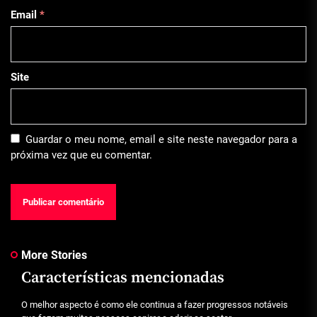
Email
*
Site
Guardar o meu nome, email e site neste navegador para a
próxima vez que eu comentar.
More Stories
Características mencionadas
O melhor aspecto é como ele continua a fazer progressos notáveis