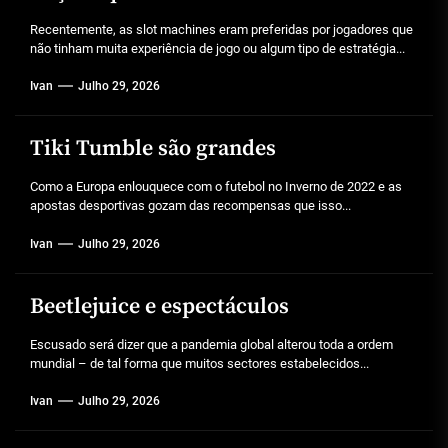
Recentemente, as slot machines eram preferidas por jogadores que
não tinham muita experiência de jogo ou algum tipo de estratégia...
Ivan
Julho 29, 2026
Tiki Tumble são grandes
Como a Europa enlouquece com o futebol no Inverno de 2022 e as
apostas desportivas gozam das recompensas que isso...
Ivan
Julho 29, 2026
Beetlejuice e espectáculos
Escusado será dizer que a pandemia global alterou toda a ordem
mundial – de tal forma que muitos sectores estabelecidos...
Ivan
Julho 29, 2026