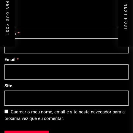
PREVIOUS POST
NEXT POST
Nome
*
Email
*
Site
Guardar o meu nome, email e site neste navegador para a
próxima vez que eu comentar.