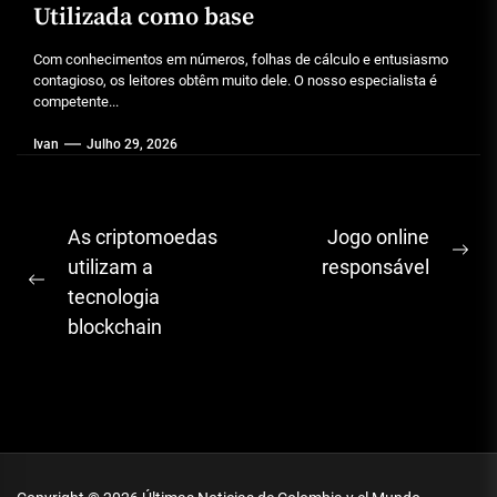
Utilizada como base
Com conhecimentos em números, folhas de cálculo e entusiasmo
contagioso, os leitores obtêm muito dele. O nosso especialista é
competente...
Ivan
Julho 29, 2026
Navegação
As criptomoedas
Jogo online
Ne
de
utilizam a
responsável
Previous
pos
tecnologia
artigos
post:
blockchain