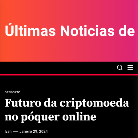
Skip
to
the
Últimas Noticias d
content
DESPORTO
Futuro da criptomoeda
no póquer online
Ivan
Janeiro 29, 2024