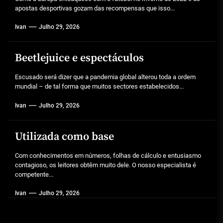
apostas desportivas gozam das recompensas que isso...
Ivan
Julho 29, 2026
Beetlejuice e espectáculos
Escusado será dizer que a pandemia global alterou toda a ordem
mundial – de tal forma que muitos sectores estabelecidos...
Ivan
Julho 29, 2026
Utilizada como base
Com conhecimentos em números, folhas de cálculo e entusiasmo
contagioso, os leitores obtêm muito dele. O nosso especialista é
competente...
Ivan
Julho 29, 2026