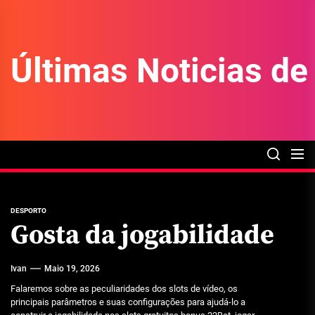
Skip
to
the
Últimas Noticias d
content
DESPORTO
Gosta da jogabilidade
Ivan
Maio 19, 2026
Falaremos sobre as peculiaridades dos slots de vídeo, os
principais parâmetros e suas configurações para ajudá-lo a