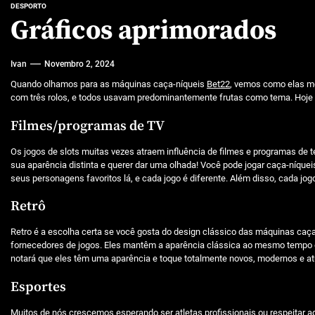
Características mencionadas
DESPORTO
Gráficos aprimorados
Máquinas de jogo online
Ivan
Novembro 2, 2024
Caça-níqueis a dinheiro
Quando olhamos para as máquinas caça-níqueis
Bet22
, vemos como elas me
Tiki Tumble são grandes
com três rolos, e todos usavam predominantemente frutas como tema. Hoje e
Beetlejuice e espectáculos
Filmes/programas de TV
Os jogos de slots muitas vezes atraem influência de filmes e programas de t
sua aparência distinta e querer dar uma olhada! Você pode jogar caça-níqu
seus personagens favoritos lá, e cada jogo é diferente. Além disso, cada jo
Retrô
Retro é a escolha certa se você gosta do design clássico das máquinas caç
fornecedores de jogos. Eles mantêm a aparência clássica ao mesmo tempo e
notará que eles têm uma aparência e toque totalmente novos, modernos e at
Esportes
Muitos de nós crescemos esperando ser atletas profissionais ou respeitar a