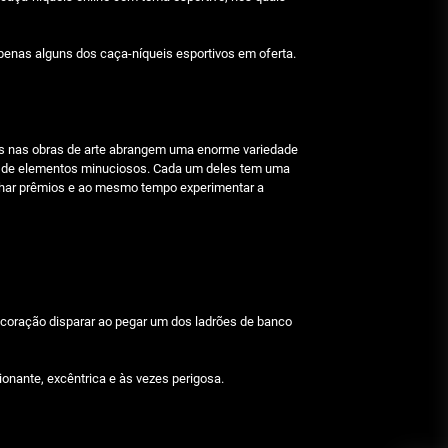
Julho 29, 2026
apenas alguns dos caça-níqueis esportivos em oferta.
Beetlejuice e espectáculos
Julho 29, 2026
dos nas obras de arte abrangem uma enorme variedade
so de elementos minuciosos. Cada um deles tem uma
 ganhar prêmios e ao mesmo tempo experimentar a
u coração disparar ao pegar um dos ladrões de banco
onante, excêntrica e às vezes perigosa.