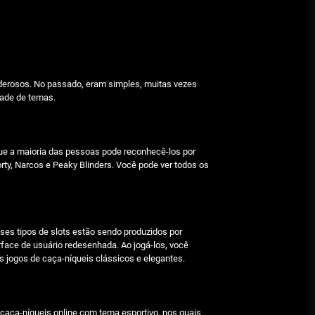
Beetlejuice e espectáculos
Julho 29, 2026
Características mencionadas
derosos. No passado, eram simples, muitas vezes
dade de temas.
Julho 29, 2026
 que a maioria das pessoas pode reconhecê-los por
Máquinas de jogo online
ty, Narcos e Peaky Blinders. Você pode ver todos os
Julho 29, 2026
Caça-níqueis a dinheiro
ses tipos de slots estão sendo produzidos por
ace de usuário redesenhada. Ao jogá-los, você
Julho 29, 2026
 jogos de caça-níqueis clássicos e elegantes.
Tiki Tumble são grandes
 caça-níqueis online com tema esportivo, nos quais