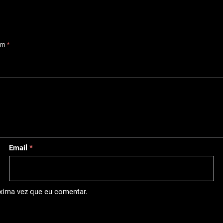
com
*
Email
*
óxima vez que eu comentar.