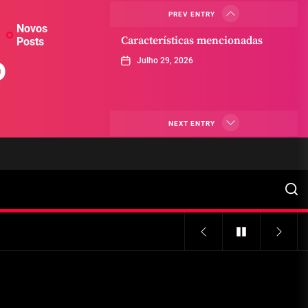
PREV ENTRY
Novos
Características mencionadas
Posts
o
Julho 29, 2026
Máquinas de jogo online
NEXT ENTRY
Julho 29, 2026
Caça-níqueis a dinheiro
Julho 29, 2026
Tiki Tumble são grandes
Julho 29, 2026