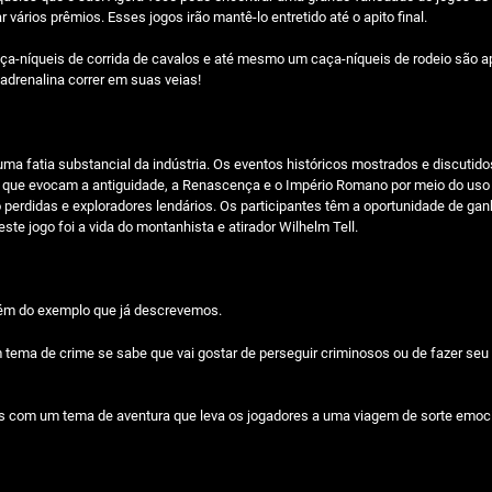
vários prêmios. Esses jogos irão mantê-lo entretido até o apito final.
caça-níqueis de corrida de cavalos e até mesmo um caça-níqueis de rodeio são 
adrenalina correr em suas veias!
ma fatia substancial da indústria. Os eventos históricos mostrados e discuti
os que evocam a antiguidade, a Renascença e o Império Romano por meio do u
uito perdidas e exploradores lendários. Os participantes têm a oportunidade de
te jogo foi a vida do montanhista e atirador Wilhelm Tell.
lém do exemplo que já descrevemos.
 tema de crime se sabe que vai gostar de perseguir criminosos ou de fazer se
is com um tema de aventura que leva os jogadores a uma viagem de sorte emoci