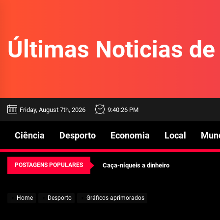
Skip
to
the
Últimas Noticias d
content
Beetlejuice e espectáculos
Friday, August 7th, 2026
9:40:27 PM
Características mencionadas
Ciência
Desporto
Economia
Local
Mun
Máquinas de jogo online
POSTAGENS POPULARES
Caça-níqueis a dinheiro
Tiki Tumble são grandes
Home
Desporto
Gráficos aprimorados
Beetlejuice e espectáculos