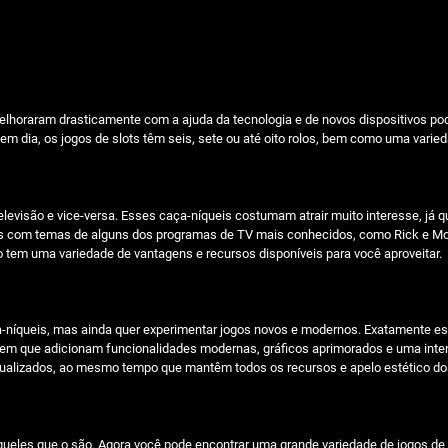
lhoraram drasticamente com a ajuda da tecnologia e de novos dispositivos po
m dia, os jogos de slots têm seis, sete ou até oito rolos, bem como uma varie
elevisão e vice-versa. Esses caça-níqueis costumam atrair muito interesse, já
eis com temas de alguns dos programas de TV mais conhecidos, como Rick e Mor
go tem uma variedade de vantagens e recursos disponíveis para você aproveitar.
a-níqueis, mas ainda quer experimentar jogos novos e modernos. Exatamente es
m que adicionam funcionalidades modernas, gráficos aprimorados e uma interf
ualizados, ao mesmo tempo que mantêm todos os recursos e apelo estético dos
queles que o são. Agora você pode encontrar uma grande variedade de jogos de