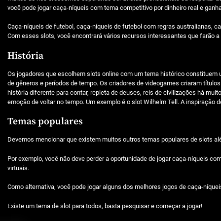
você pode jogar caça-níqueis com tema competitivo por dinheiro real e ganhar 
Caça-níqueis de futebol, caça-níqueis de futebol com regras australianas, 
Com esses slots, você encontrará vários recursos interessantes que farão a 
História
Os jogadores que escolhem slots online com um tema histórico constituem u
de gêneros e períodos de tempo. Os criadores de videogames criaram títul
história diferente para contar, repleta de deuses, reis de civilizações há m
emoção de voltar no tempo. Um exemplo é o slot Wilhelm Tell. A inspiração des
Temas populares
Devemos mencionar que existem muitos outros temas populares de slots a
Por exemplo, você não deve perder a oportunidade de jogar caça-níqueis com
virtuais.
Como alternativa, você pode jogar alguns dos melhores jogos de caça-níque
Existe um tema de slot para todos, basta pesquisar e começar a jogar!