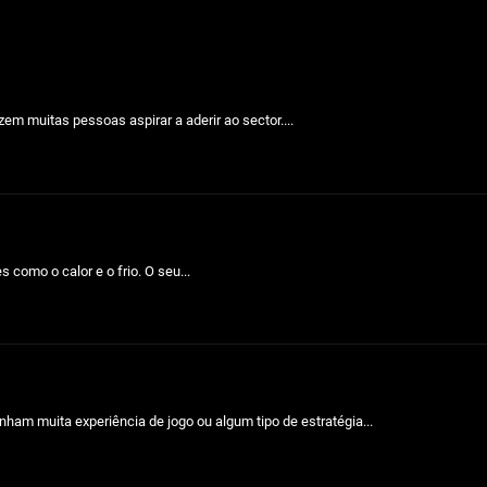
em muitas pessoas aspirar a aderir ao sector....
como o calor e o frio. O seu...
ham muita experiência de jogo ou algum tipo de estratégia...