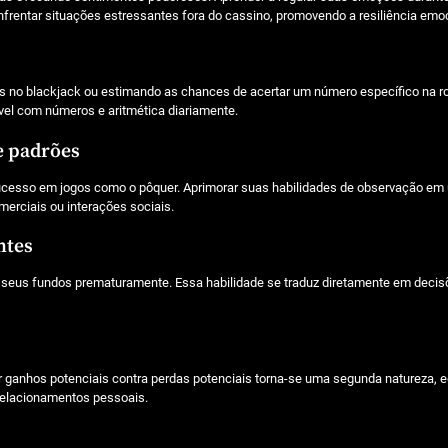
 enfrentar situações estressantes fora do cassino, promovendo a resiliência em
tas no blackjack ou estimando as chances de acertar um número específico na r
vel com números e aritmética diariamente.
e padrões
 sucesso em jogos como o pôquer. Aprimorar suas habilidades de observação 
merciais ou interações sociais.
ntes
te seus fundos prematuramente. Essa habilidade se traduz diretamente em decis
r ganhos potenciais contra perdas potenciais torna-se uma segunda natureza, 
 relacionamentos pessoais.