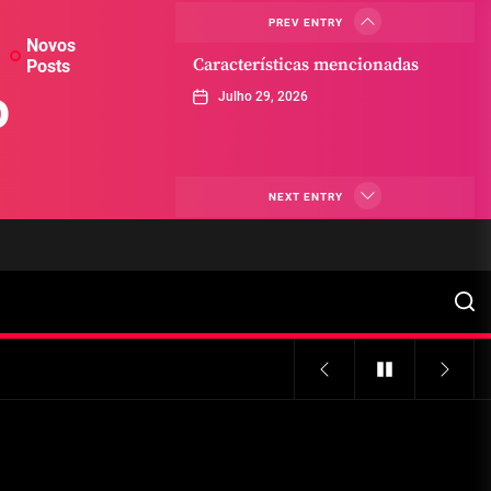
PREV ENTRY
Novos
Características mencionadas
Posts
o
Julho 29, 2026
Máquinas de jogo online
NEXT ENTRY
Julho 29, 2026
Caça-níqueis a dinheiro
Julho 29, 2026
Tiki Tumble são grandes
Julho 29, 2026