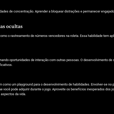
idades de concentração. Aprender a bloquear distrações e permanecer engajado
as ocultas
 como o rastreamento de números vencedores na roleta. Essa habilidade tem ap
nando oportunidades de interação com outras pessoas. O desenvolvimento de 
icativos.
m como um playground para o desenvolvimento de habilidades. Envolver-se no 
ue você pode adquirir durante o jogo. Aproveite os benefícios inesperados dos 
 aspectos da vida.