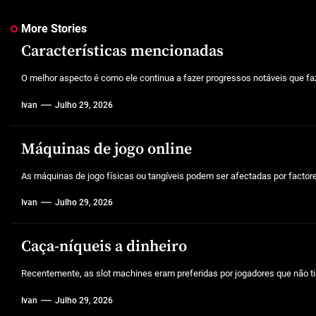
More Stories
Características mencionadas
O melhor aspecto é como ele continua a fazer progressos notáveis que faz
Ivan
Julho 29, 2026
Máquinas de jogo online
As máquinas de jogo físicas ou tangíveis podem ser afectadas por factores 
Ivan
Julho 29, 2026
Caça-níqueis a dinheiro
Recentemente, as slot machines eram preferidas por jogadores que não tin
Ivan
Julho 29, 2026