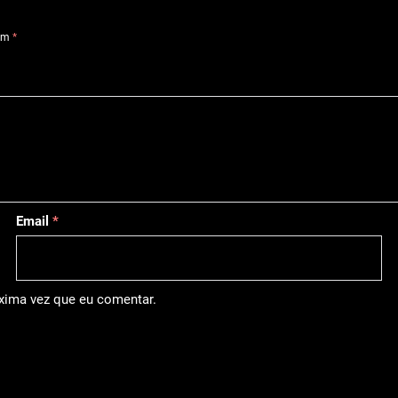
com
*
Email
*
óxima vez que eu comentar.