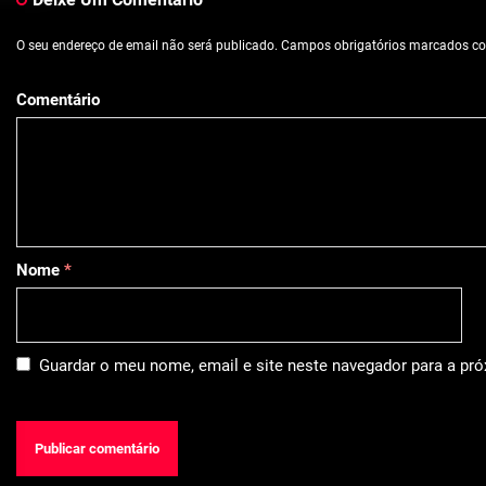
O seu endereço de email não será publicado.
Campos obrigatórios marcados 
Comentário
Nome
*
Guardar o meu nome, email e site neste navegador para a pr