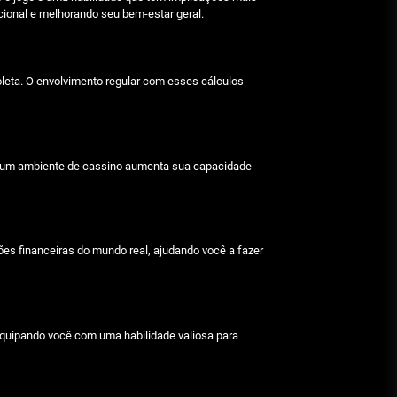
Julho 29, 2026
ocional e melhorando seu bem-estar geral.
Beetlejuice e espectáculos
oleta. O envolvimento regular com esses cálculos
Julho 29, 2026
em um ambiente de cassino aumenta sua capacidade
ões financeiras do mundo real, ajudando você a fazer
equipando você com uma habilidade valiosa para