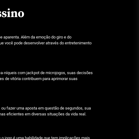
Beetlejuice e espectáculos
ssino
Julho 29, 2026
Características mencionadas
e aparenta. Além da emoção do giro e do
que você pode desenvolver através do entretenimento
Julho 29, 2026
Máquinas de jogo online
ça-níqueis com jackpot de microjogos, suas decisões
Julho 29, 2026
es de vitória contribuem para aprimorar suas
Caça-níqueis a dinheiro
ack ou fazer uma aposta em questão de segundos, sua
Julho 29, 2026
s eficientes em diversas situações da vida real.
Tiki Tumble são grandes
 o jogo é uma habilidade que tem implicações mais