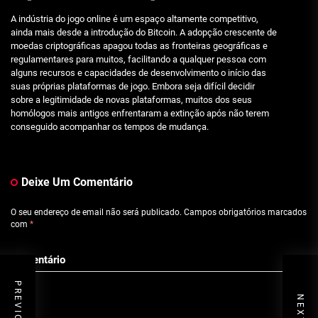
A indústria do jogo online é um espaço altamente competitivo,
ainda mais desde a introdução do Bitcoin. A adopção crescente de
moedas criptográficas apagou todas as fronteiras geográficas e
regulamentares para muitos, facilitando a qualquer pessoa com
alguns recursos e capacidades de desenvolvimento o início das
suas próprias plataformas de jogo. Embora seja difícil decidir
sobre a legitimidade de novas plataformas, muitos dos seus
homólogos mais antigos enfrentaram a extinção após não terem
conseguido acompanhar os tempos de mudança.
Deixe Um Comentário
O seu endereço de email não será publicado.
Campos obrigatórios marcados
com
*
Comentário