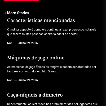
More Stories
Características mencionadas
O melhor aspecto é como ele continua a fazer progressos notáveis
que fazem muitas pessoas aspirar a aderir ao sector....
Ivan
Julho 29, 2026
Máquinas de jogo online
As máquinas de jogo físicas ou tangíveis podem ser afectadas por
factores como o calor e o frio. O seu...
Ivan
Julho 29, 2026
Caça-níqueis a dinheiro
Recentemente, as slot machines eram preferidas por jogadores que