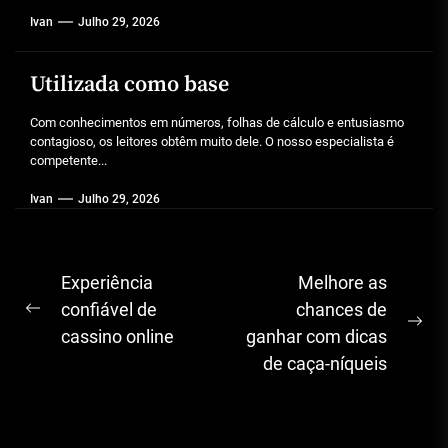
Ivan
Julho 29, 2026
Utilizada como base
Com conhecimentos em números, folhas de cálculo e entusiasmo
contagioso, os leitores obtêm muito dele. O nosso especialista é
competente...
Ivan
Julho 29, 2026
Navegação
Experiência
Melhore as
de
confiável de
chances de
Previous
Ne
cassino online
ganhar com dicas
artigos
post:
pos
de caça-níqueis