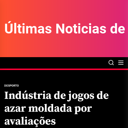
Skip
to
the
Últimas Noticias d
content
DESPORTO
Indústria de jogos de
azar moldada por
avaliações