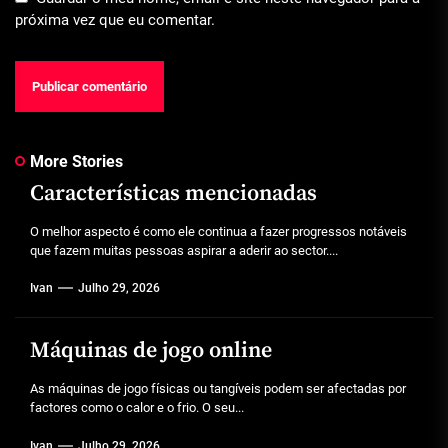
próxima vez que eu comentar.
More Stories
Características mencionadas
O melhor aspecto é como ele continua a fazer progressos notáveis
que fazem muitas pessoas aspirar a aderir ao sector....
Ivan
Julho 29, 2026
Máquinas de jogo online
As máquinas de jogo físicas ou tangíveis podem ser afectadas por
factores como o calor e o frio. O seu...
Ivan
Julho 29, 2026