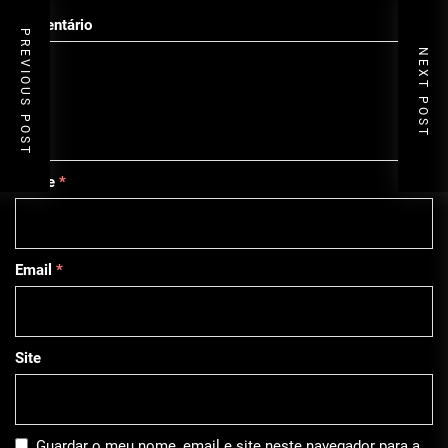
Comentário
PREVIOUS POST
NEXT POST
Nome
*
Email
*
Site
Guardar o meu nome, email e site neste navegador para a