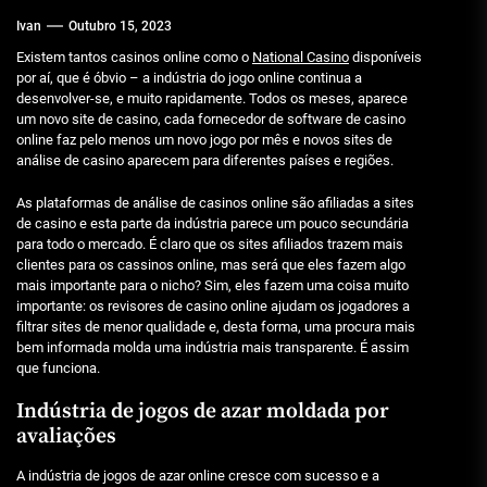
Ivan
Outubro 15, 2023
Existem tantos casinos online como o
National Casino
disponíveis
por aí, que é óbvio – a indústria do jogo online continua a
desenvolver-se, e muito rapidamente. Todos os meses, aparece
um novo site de casino, cada fornecedor de software de casino
online faz pelo menos um novo jogo por mês e novos sites de
análise de casino aparecem para diferentes países e regiões.
As plataformas de análise de casinos online são afiliadas a sites
de casino e esta parte da indústria parece um pouco secundária
para todo o mercado. É claro que os sites afiliados trazem mais
clientes para os cassinos online, mas será que eles fazem algo
mais importante para o nicho? Sim, eles fazem uma coisa muito
importante: os revisores de casino online ajudam os jogadores a
filtrar sites de menor qualidade e, desta forma, uma procura mais
bem informada molda uma indústria mais transparente. É assim
que funciona.
Indústria de jogos de azar moldada por
avaliações
A indústria de jogos de azar online cresce com sucesso e a