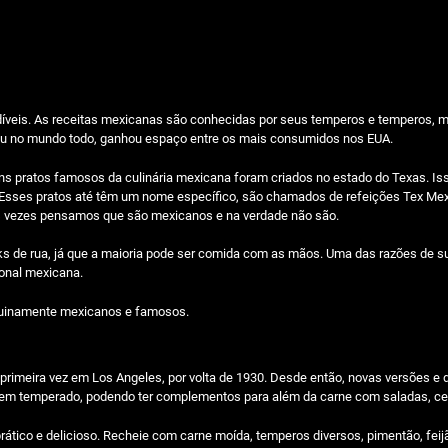
íveis. As receitas mexicanas são conhecidas por seus temperos e temperos, 
zou no mundo todo, ganhou espaço entre os mais consumidos nos EUA.
uns pratos famosos da culinária mexicana foram criados no estado do Texas. Is
Esses pratos até têm um nome específico, são chamados de refeições Tex Mex
as vezes pensamos que são mexicanos e na verdade não são.
ks de rua, já que a maioria pode ser comida com as mãos. Uma das razões de s
ional mexicana.
nuinamente mexicanos e famosos.
primeira vez em Los Angeles, por volta de 1930. Desde então, novas versões e 
o bem temperado, podendo ter complementos para além da carne com saladas, ce
rático e delicioso. Recheie com carne moída, temperos diversos, pimentão, feijão