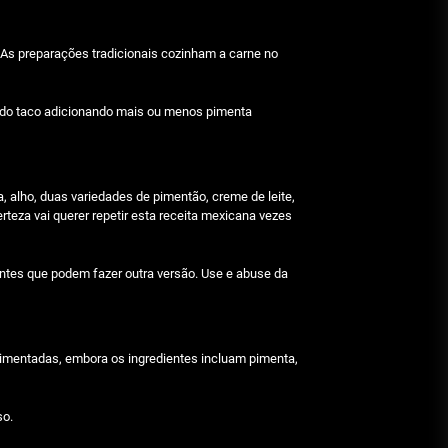
Julho 29, 2026
 As preparações tradicionais cozinham a carne no
Beetlejuice e espectáculos
Julho 29, 2026
e do taco adicionando mais ou menos pimenta
a, alho, duas variedades de pimentão, creme de leite,
rteza vai querer repetir esta receita mexicana vezes
entes que podem fazer outra versão. Use e abuse da
pimentadas, embora os ingredientes incluam pimenta,
so.