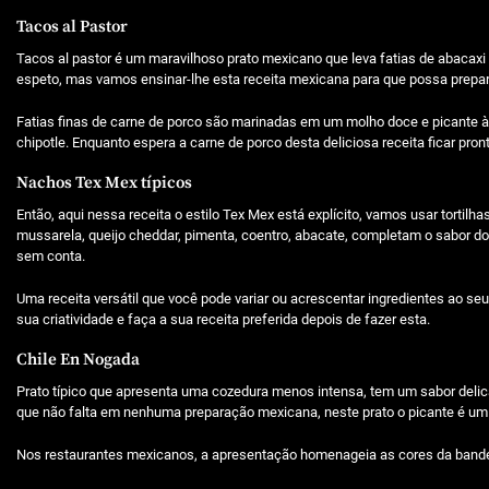
Tacos al Pastor
Tacos al pastor é um maravilhoso prato mexicano que leva fatias de abacaxi
espeto, mas vamos ensinar-lhe esta receita mexicana para que possa prepará-l
Fatias finas de carne de porco são marinadas em um molho doce e picante à
chipotle. Enquanto espera a carne de porco desta deliciosa receita ficar pro
Nachos Tex Mex típicos
Então, aqui nessa receita o estilo Tex Mex está explícito, vamos usar tortil
mussarela, queijo cheddar, pimenta, coentro, abacate, completam o sabor do r
sem conta.
Uma receita versátil que você pode variar ou acrescentar ingredientes ao s
sua criatividade e faça a sua receita preferida depois de fazer esta.
Chile En Nogada
Prato típico que apresenta uma cozedura menos intensa, tem um sabor deli
que não falta em nenhuma preparação mexicana, neste prato o picante é um 
Nos restaurantes mexicanos, a apresentação homenageia as cores da bande