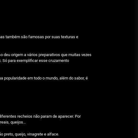
Beetlejuice e espectáculos
Julho 29, 2026
Características mencionadas
mas também são famosas por suas texturas e
Julho 29, 2026
so deu origem a vários preparativos que muitas vezes
. Só para exemplificar esse cruzamento
Máquinas de jogo online
Julho 29, 2026
ua popularidade em todo o mundo, além do sabor, é
Caça-níqueis a dinheiro
Julho 29, 2026
diferentes recheios não param de aparecer. Por
reais, queijos…
Tiki Tumble são grandes
 preto, queijo, vinagrete e alface.