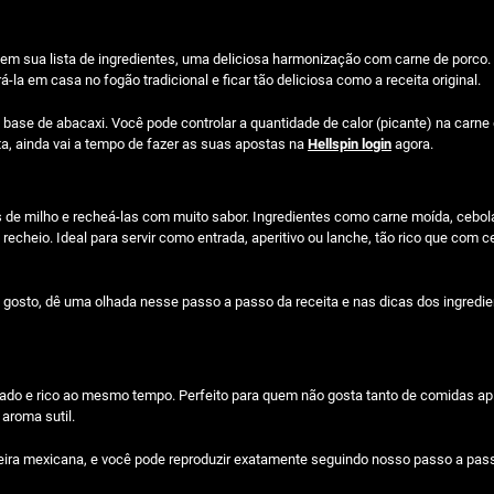
 em sua lista de ingredientes, uma deliciosa harmonização com carne de porco.
a em casa no fogão tradicional e ficar tão deliciosa como a receita original.
 base de abacaxi. Você pode controlar a quantidade de calor (picante) na carn
nta, ainda vai a tempo de fazer as suas apostas na
Hellspin login
agora.
has de milho e recheá-las com muito sabor. Ingredientes como carne moída, cebol
echeio. Ideal para servir como entrada, aperitivo ou lanche, tão rico que com ce
eu gosto, dê uma olhada nesse passo a passo da receita e nas dicas dos ingredi
cado e rico ao mesmo tempo. Perfeito para quem não gosta tanto de comidas a
aroma sutil.
ira mexicana, e você pode reproduzir exatamente seguindo nosso passo a pas