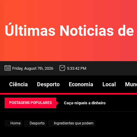
Skip
to
the
Últimas Noticias d
content
Beetlejuice e espectáculos
Friday, August 7th, 2026
5:33:43 PM
Características mencionadas
Ciência
Desporto
Economia
Local
Mun
Máquinas de jogo online
POSTAGENS POPULARES
Caça-níqueis a dinheiro
Tiki Tumble são grandes
Home
Desporto
Ingredientes que podem
Beetlejuice e espectáculos