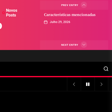
PREV ENTRY
Novos
Características mencionadas
Posts
o
Julho 29, 2026
Máquinas de jogo online
NEXT ENTRY
Julho 29, 2026
Caça-níqueis a dinheiro
Julho 29, 2026
Tiki Tumble são grandes
Julho 29, 2026