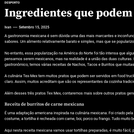
Características mencionadas
DESPORTO
Ingredientes que podem
Máquinas de jogo online
Ivan
Setembro 15, 2025
Caça-níqueis a dinheiro
A gastronomia mexicana é sem dúvida uma das mais marcantes e inconfund
Tiki Tumble são grandes
sabores. Um alimento relativamente barato e simples, mas que se populari
Beetlejuice e espectáculos
No entanto, essa popularização na América do Norte foi tão intensa que alg
pensamos serem mexicanos, mas na realidade é a união das duas culturas. 
gastronômico, temos várias receitas de Nachos, Tacos e Burritos que muit
A culinária Tex-Mex tem muitos pratos que podem ser servidos em food truc
claro. Assim, muitos acreditam que são os representantes da cozinha tradic
Além desses três pratos Tex Mex, contaremos mais sobre outros pratos ge
Receita de burritos de carne mexicana
É uma adaptação americana inspirada na culinária mexicana. Foi criado pela 
costume, a tortilha é recheada com carne, boi, porco ou frango. Tudo muit
Aqui nesta receita mexicana vamos usar tortilhas preparadas, é muito fácil, p